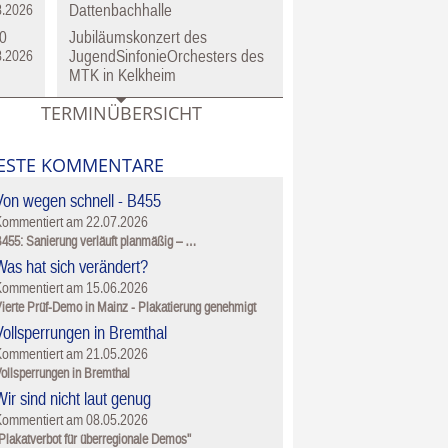
Dattenbachhalle
8.2026
0
Jubiläumskonzert des
JugendSinfonieOrchesters des
8.2026
MTK in Kelkheim
TERMINÜBERSICHT
ESTE KOMMENTARE
Von wegen schnell - B455
Kommentiert am
22.07.2026
455: Sanierung verläuft planmäßig – …
Was hat sich verändert?
Kommentiert am
15.06.2026
ierte Prüf-Demo in Mainz - Plakatierung genehmigt
Vollsperrungen in Bremthal
Kommentiert am
21.05.2026
ollsperrungen in Bremthal
ir sind nicht laut genug
Kommentiert am
08.05.2026
Plakatverbot für überregionale Demos"