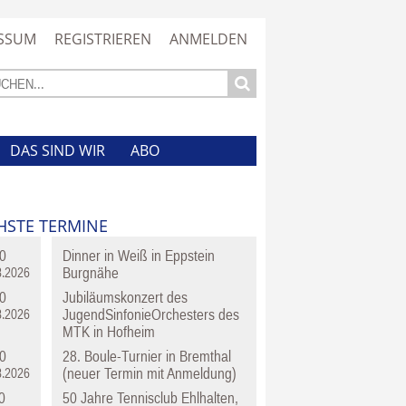
SSUM
REGISTRIEREN
ANMELDEN
DAS SIND WIR
ABO
HSTE TERMINE
0
Dinner in Weiß in Eppstein
Burgnähe
8.2026
0
Jubiläumskonzert des
JugendSinfonieOrchesters des
8.2026
MTK in Hofheim
0
28. Boule-Turnier in Bremthal
(neuer Termin mit Anmeldung)
8.2026
0
50 Jahre Tennisclub Ehlhalten,