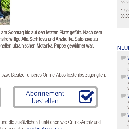
09.0
17:0
09.0
 Sonntag bis auf den letzten Platz gefüllt. Nach dem
reiwillige Alla Serhiieva und Anzhelika Safonova zu
ionellen ukrainischen Motanka-Puppe gewidmet war.
NEU
B
g bzw. Besitzer unseres Online-Abos kostenlos zugänglich.
V
Abonnement
bestellen
V
W
 und die zusätzlichen Funktionen wie Online-Archiv und
"
utzen möchten,
melden Sie sich an
.