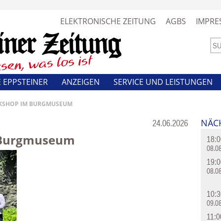
ELEKTRONISCHE ZEITUNG
AGBS
IMPRE
 EPPSTEINER
ANZEIGEN
SERVICE UND LEISTUNGEN
KSHOP IM BURGMUSEUM
NÄC
Rubrik:
24.06.2026
 Burgmuseum
18:0
08.0
19:0
08.0
10:3
09.0
11:0