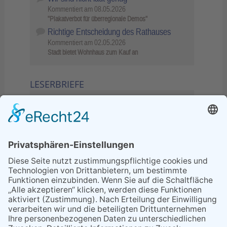
Kommentiert am
08.05.2026
"Plakatverbot für überregionale Demos"
Richtige Entscheidung des Rathauses
Kommentiert am
02.05.2026
Stadt bietet Wohnhaus zum Kauf an
LESERBRIEFE
02.06.2026
Sperrung B455: Kleiner
Grenzverkehr statt weite Wege
21.04.2026
Wenn Bahn-Computer nicht
miteinander kommunizieren
11.03.2026
"Plakatverbot für überregionale
Demos"
04.02.2026
Gelbe Tonne – Ein kleiner Blick