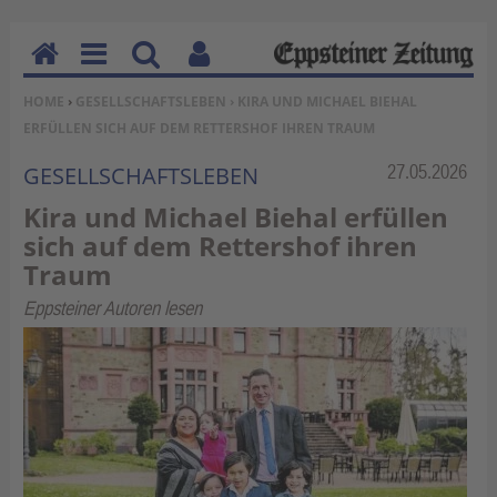
H
M
Su
Be
SIE BEFINDEN SICH HIER:
HOME
›
GESELLSCHAFTSLEBEN
› KIRA UND MICHAEL BIEHAL
o
en
ch
nu
ERFÜLLEN SICH AUF DEM RETTERSHOF IHREN TRAUM
m
u
en
tz
e
erf
Rubrik:
27.05.2026
GESELLSCHAFTSLEBEN
un
Kira und Michael Biehal erfüllen
kti
sich auf dem Rettershof ihren
on
Traum
en
Eppsteiner Autoren lesen