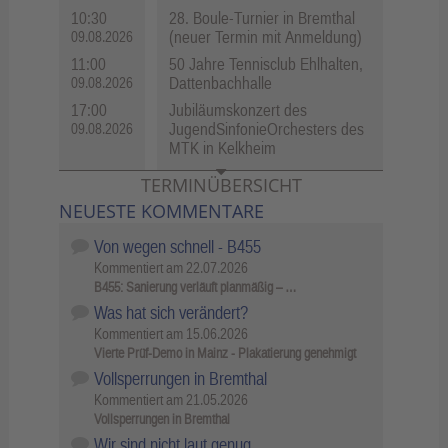
10:30
28. Boule-Turnier in Bremthal
(neuer Termin mit Anmeldung)
09.08.2026
11:00
50 Jahre Tennisclub Ehlhalten,
Dattenbachhalle
09.08.2026
17:00
Jubiläumskonzert des
JugendSinfonieOrchesters des
09.08.2026
MTK in Kelkheim
TERMINÜBERSICHT
NEUESTE KOMMENTARE
Von wegen schnell - B455
Kommentiert am
22.07.2026
B455: Sanierung verläuft planmäßig – …
Was hat sich verändert?
Kommentiert am
15.06.2026
Vierte Prüf-Demo in Mainz - Plakatierung genehmigt
Vollsperrungen in Bremthal
Kommentiert am
21.05.2026
Vollsperrungen in Bremthal
Wir sind nicht laut genug