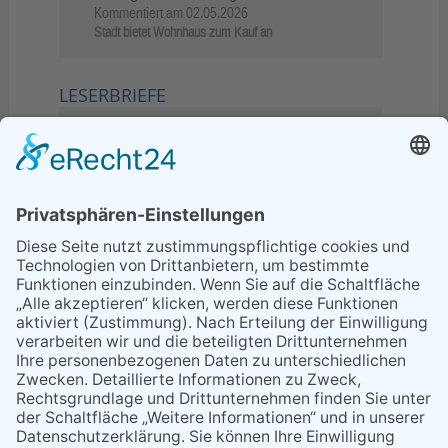
Kommentiert am
02.05.2026
Stadt bietet Wohnhaus zum Kauf an
LESERBRIEFE
02.06.2026
Sperrung B455: Kleiner
Grenzverkehr statt weite Wege
21.04.2026
Wenn Bahn-Computer nicht
miteinander kommunizieren
11.03.2026
"Plakatverbot für überregionale
Demos"
04.02.2026
Gelbe Tonne – Ein kleiner Blick
über den Tellerand
04.02.2026
Plastikersparnis durch Nutzung