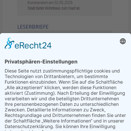
Kommentiert am
02.05.2026
Stadt bietet Wohnhaus zum Kauf an
LESERBRIEFE
02.06.2026
Sperrung B455: Kleiner
Grenzverkehr statt weite Wege
21.04.2026
Wenn Bahn-Computer nicht
miteinander kommunizieren
11.03.2026
"Plakatverbot für überregionale
Demos"
04.02.2026
Gelbe Tonne – Ein kleiner Blick
über den Tellerand
04.02.2026
Plastikersparnis durch Nutzung