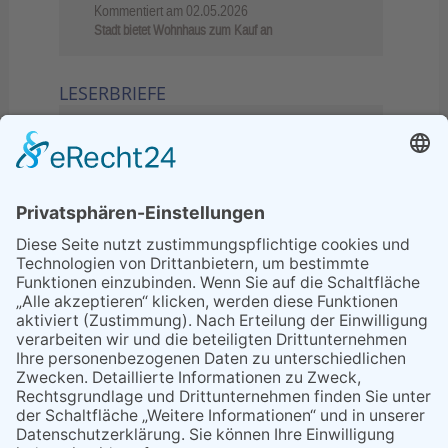
Kommentiert am
02.05.2026
Stadt bietet Wohnhaus zum Kauf an
LESERBRIEFE
02.06.2026
Sperrung B455: Kleiner
Grenzverkehr statt weite Wege
21.04.2026
Wenn Bahn-Computer nicht
miteinander kommunizieren
11.03.2026
"Plakatverbot für überregionale
Demos"
04.02.2026
Gelbe Tonne – Ein kleiner Blick
über den Tellerand
04.02.2026
Plastikersparnis durch Nutzung