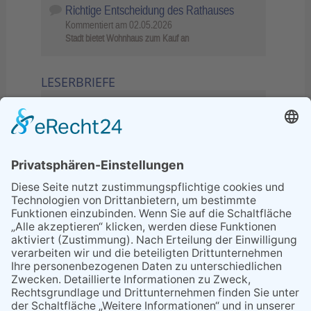
Richtige Entscheidung des Rathauses
Kommentiert am
02.05.2026
Stadt bietet Wohnhaus zum Kauf an
LESERBRIEFE
02.06.2026
Sperrung B455: Kleiner
Grenzverkehr statt weite Wege
21.04.2026
Wenn Bahn-Computer nicht
miteinander kommunizieren
11.03.2026
"Plakatverbot für überregionale
Demos"
04.02.2026
Gelbe Tonne – Ein kleiner Blick
über den Tellerand
04.02.2026