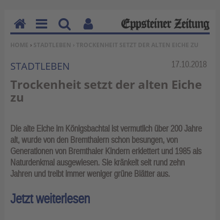
H
M
Su
Be
SIE BEFINDEN SICH HIER:
HOME
›
STADTLEBEN
› TROCKENHEIT SETZT DER ALTEN EICHE ZU
o
en
ch
nu
m
u
en
tz
Rubrik:
17.10.2018
STADTLEBEN
e
erf
Trockenheit setzt der alten Eiche
un
zu
kti
on
en
Die alte Eiche im Königsbachtal ist vermutlich über 200 Jahre
alt, wurde von den Bremthalern schon besungen, von
Generationen von Bremthaler Kindern erklettert und 1985 als
Naturdenkmal ausgewiesen. Sie kränkelt seit rund zehn
Jahren und treibt immer weniger grüne Blätter aus.
Jetzt weiterlesen