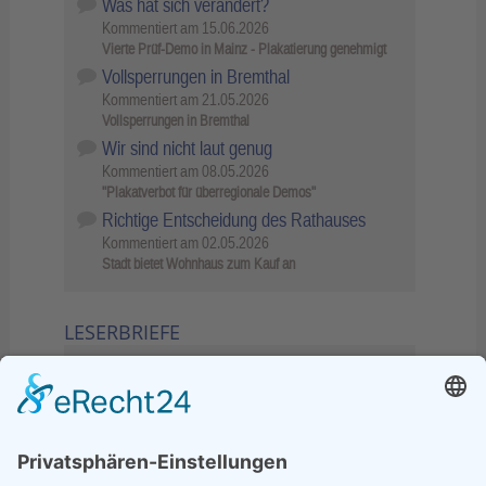
Was hat sich verändert?
Kommentiert am
15.06.2026
Vierte Prüf-Demo in Mainz - Plakatierung genehmigt
Vollsperrungen in Bremthal
Kommentiert am
21.05.2026
Vollsperrungen in Bremthal
Wir sind nicht laut genug
Kommentiert am
08.05.2026
"Plakatverbot für überregionale Demos"
Richtige Entscheidung des Rathauses
Kommentiert am
02.05.2026
Stadt bietet Wohnhaus zum Kauf an
LESERBRIEFE
02.06.2026
Sperrung B455: Kleiner
Grenzverkehr statt weite Wege
21.04.2026
Wenn Bahn-Computer nicht