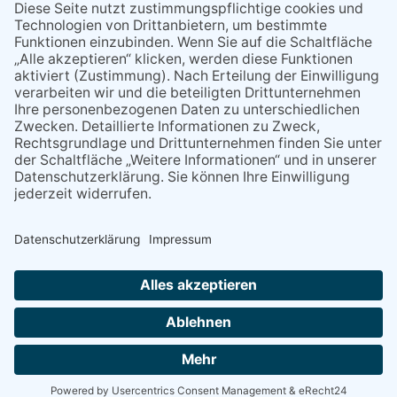
miteinander kommunizieren
11.03.2026
"Plakatverbot für überregionale
Demos"
04.02.2026
Gelbe Tonne – Ein kleiner Blick
über den Tellerand
04.02.2026
Plastikersparnis durch Nutzung
von Gelber Tonne statt Säcken
NACH OBEN
Alle Rechte vorbehalten - Eppsteiner Zeitung Druck- und Verlags-
GmbH
Powered by
native:media
.