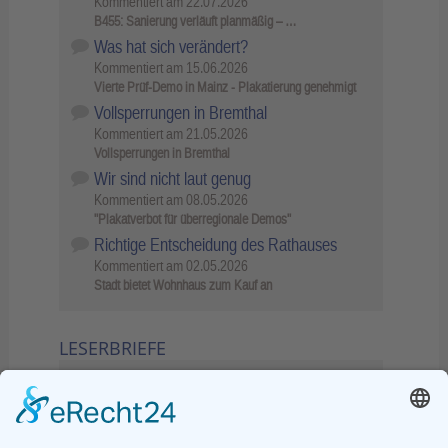
Kommentiert am
22.07.2026
B455: Sanierung verläuft planmäßig – …
Was hat sich verändert?
Kommentiert am
15.06.2026
Vierte Prüf-Demo in Mainz - Plakatierung genehmigt
Vollsperrungen in Bremthal
Kommentiert am
21.05.2026
Vollsperrungen in Bremthal
Wir sind nicht laut genug
Kommentiert am
08.05.2026
"Plakatverbot für überregionale Demos"
Richtige Entscheidung des Rathauses
Kommentiert am
02.05.2026
Stadt bietet Wohnhaus zum Kauf an
LESERBRIEFE
02.06.2026
Sperrung B455: Kleiner
Grenzverkehr statt weite Wege