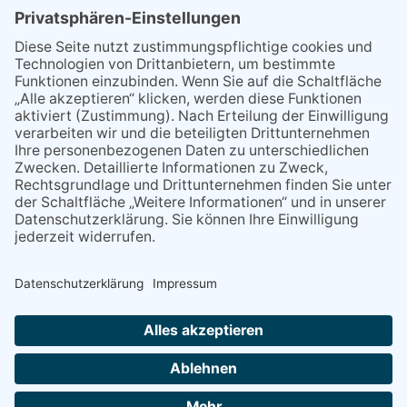
21.04.2026
Wenn Bahn-Computer nicht
miteinander kommunizieren
11.03.2026
"Plakatverbot für überregionale
Demos"
04.02.2026
Gelbe Tonne – Ein kleiner Blick
über den Tellerand
04.02.2026
Plastikersparnis durch Nutzung
von Gelber Tonne statt Säcken
NACH OBEN
Alle Rechte vorbehalten - Eppsteiner Zeitung Druck- und Verlags-
GmbH