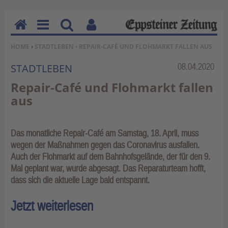
H
M
Su
Be
SIE BEFINDEN SICH HIER:
HOME
›
STADTLEBEN
› REPAIR-CAFÉ UND FLOHMARKT FALLEN AUS
o
en
ch
nu
m
u
en
tz
Rubrik:
08.04.2020
STADTLEBEN
e
erf
Repair-Café und Flohmarkt fallen
un
aus
kti
on
en
Das monatliche Repair-Café am Samstag, 18. April, muss
wegen der Maßnahmen gegen das Coronavirus ausfallen.
Auch der Flohmarkt auf dem Bahnhofsgelände, der für den 9.
Mai geplant war, wurde abgesagt. Das Reparaturteam hofft,
dass sich die aktuelle Lage bald entspannt.
Jetzt weiterlesen