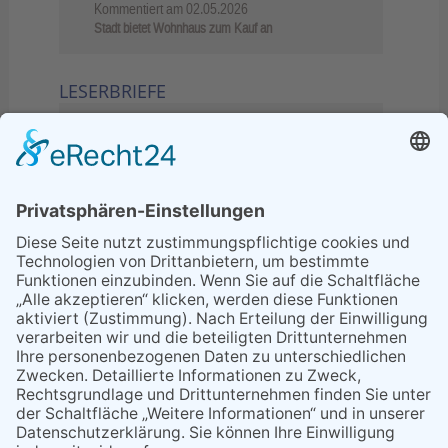
Kommentiert am
02.05.2026
Stadt bietet Wohnhaus zum Kauf an
LESERBRIEFE
02.06.2026
Sperrung B455: Kleiner
Grenzverkehr statt weite Wege
21.04.2026
Wenn Bahn-Computer nicht
miteinander kommunizieren
11.03.2026
"Plakatverbot für überregionale
Demos"
04.02.2026
Gelbe Tonne – Ein kleiner Blick
über den Tellerand
04.02.2026
Plastikersparnis durch Nutzung