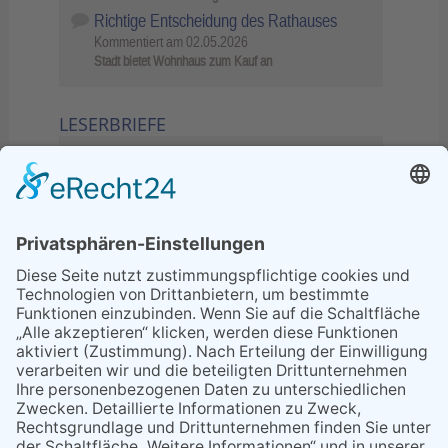
Richtige Entscheidung des Rathauses
Kommentiert am
02.05.2026
Stadt bietet Wohnhaus zum Kauf an
LESERBRIEFE
02.06.2026
Sperrung B455: Kleiner
Grenzverkehr statt weite Wege
21.04.2026
Wenn Bahn-Computer nicht
miteinander kommunizieren
11.03.2026
"Plakatverbot für überregionale
Demos"
04.02.2026
Gelbe Tonne – Ein kleiner Blick
über den Tellerand
04.02.2026