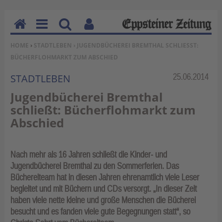
H
M
Su
Be
SIE BEFINDEN SICH HIER:
HOME
›
STADTLEBEN
› JUGENDBÜCHEREI BREMTHAL SCHLIESST: B
o
en
ch
nu
ÜCHERFLOHMARKT ZUM ABSCHIED
m
u
en
tz
e
erf
Rubrik:
25.06.2014
STADTLEBEN
un
Jugendbücherei Bremthal
kti
schließt: Bücherflohmarkt zum
on
Abschied
en
Nach mehr als 16 Jahren schließt die Kinder- und
Jugendbücherei Bremthal zu den Sommerferien. Das
Büchereiteam hat in diesen Jahren ehrenamtlich viele Leser
begleitet und mit Büchern und CDs versorgt. „In dieser Zeit
haben viele nette kleine und große Menschen die Bücherei
besucht und es fanden viele gute Begegnungen statt“, so