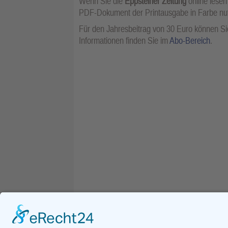
Wenn Sie die
Eppsteiner Zeitung
online lesen
PDF-Dokument der Printausgabe in Farbe n
Für den Jahresbeitrag von 30 Euro können Sie
Informationen finden Sie im
Abo-Bereich
.