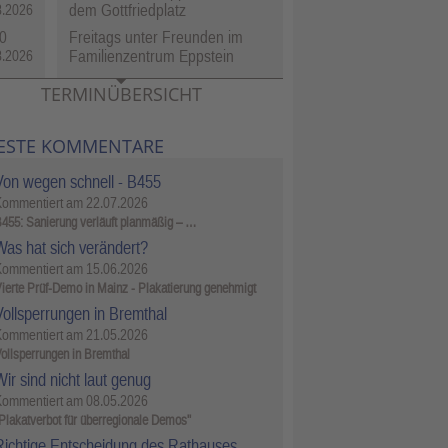
dem Gottfriedplatz
8.2026
0
Freitags unter Freunden im
Familienzentrum Eppstein
8.2026
TERMINÜBERSICHT
ESTE KOMMENTARE
Von wegen schnell - B455
Kommentiert am
22.07.2026
455: Sanierung verläuft planmäßig – …
Was hat sich verändert?
Kommentiert am
15.06.2026
ierte Prüf-Demo in Mainz - Plakatierung genehmigt
Vollsperrungen in Bremthal
Kommentiert am
21.05.2026
ollsperrungen in Bremthal
ir sind nicht laut genug
Kommentiert am
08.05.2026
Plakatverbot für überregionale Demos"
Richtige Entscheidung des Rathauses