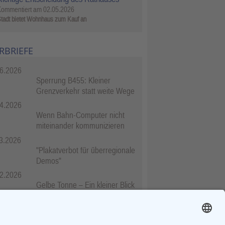
Kommentiert am
02.05.2026
tadt bietet Wohnhaus zum Kauf an
RBRIEFE
6.2026
Sperrung B455: Kleiner
Grenzverkehr statt weite Wege
4.2026
Wenn Bahn-Computer nicht
miteinander kommunizieren
3.2026
"Plakatverbot für überregionale
Demos"
2.2026
Gelbe Tonne – Ein kleiner Blick
über den Tellerand
2.2026
Plastikersparnis durch Nutzung