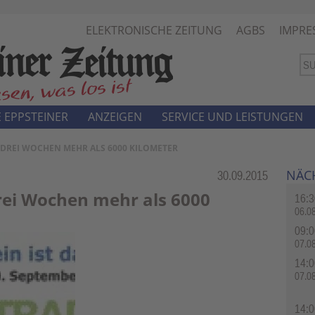
ELEKTRONISCHE ZEITUNG
AGBS
IMPRE
 EPPSTEINER
ANZEIGEN
SERVICE UND LEISTUNGEN
 DREI WOCHEN MEHR ALS 6000 KILOMETER
NÄC
Rubrik:
30.09.2015
drei Wochen mehr als 6000
16:3
06.0
09:0
07.0
14:0
07.0
14:0