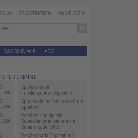
SSUM
REGISTRIEREN
ANMELDEN
DAS SIND WIR
ABO
HSTE TERMINE
0
Spielerunde im
Familienzentrum Eppstein
8.2026
0
Sprachcafé im Familienzentrum
Eppstein
8.2026
0
Wöchentliche digitale
Baustellensprechstunde zur
8.2026
Sanierung der B455
0
Wochenmarkt Eppstein auf