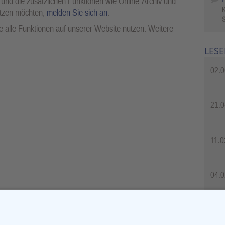
 und die zusätzlichen Funktionen wie Online-Archiv und
utzen möchten,
melden Sie sich an
.
S
 alle Funktionen auf unserer Website nutzen. Weitere
LESE
02.0
21.0
11.0
04.0
04.0