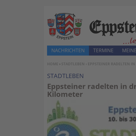
NACHRICHTEN
TERMINE
MEINE
SIE BEFINDEN SICH HIER:
HOME
›
STADTLEBEN
› EPPSTEINER RADELTEN IN
STADTLEBEN
Eppsteiner radelten in 
Kilometer