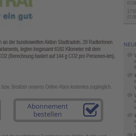
07.0
17:0
07.0
in an der bundesweiten Aktion Stadtradeln. 29 Radlerinnen
NEU
arlaments, legten insgesamt 6182 Kilometer mit dem
CO2 (Berechnung basiert auf 144 g CO2 pro Personen-km).
B
g bzw. Besitzer unseres Online-Abos kostenlos zugänglich.
V
Abonnement
V
bestellen
W
"