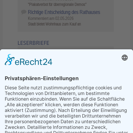
"Plakatverbot für überregionale Demos"
Richtige Entscheidung des Rathauses
Kommentiert am
02.05.2026
Stadt bietet Wohnhaus zum Kauf an
LESERBRIEFE
02.06.2026
Sperrung B455: Kleiner
Grenzverkehr statt weite Wege
21.04.2026
Wenn Bahn-Computer nicht
miteinander kommunizieren
11.03.2026
"Plakatverbot für überregionale
Demos"
04.02.2026
Gelbe Tonne – Ein kleiner Blick
über den Tellerand