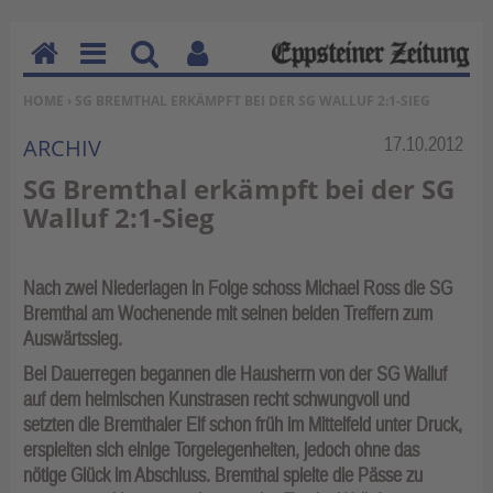
H
M
Su
Be
SIE BEFINDEN SICH HIER:
HOME
› SG BREMTHAL ERKÄMPFT BEI DER SG WALLUF 2:1-SIEG
o
en
ch
nu
m
u
en
tz
Rubrik:
17.10.2012
ARCHIV
e
erf
SG Bremthal erkämpft bei der SG
un
Walluf 2:1-Sieg
kti
on
en
Nach zwei Niederlagen in Folge schoss Michael Ross die SG
Bremthal am Wochenende mit seinen beiden Treffern zum
Auswärtssieg.
Bei Dauerregen begannen die Hausherrn von der SG Walluf
auf dem heimischen Kunstrasen recht schwungvoll und
setzten die Bremthaler Elf schon früh im Mittelfeld unter Druck,
erspielten sich einige Torgelegenheiten, jedoch ohne das
nötige Glück im Abschluss. Bremthal spielte die Pässe zu