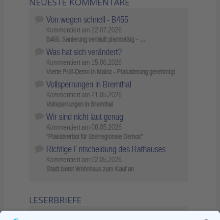
NEUESTE KOMMENTARE
Von wegen schnell - B455
Kommentiert am
22.07.2026
B455: Sanierung verläuft planmäßig – …
Was hat sich verändert?
Kommentiert am
15.06.2026
Vierte Prüf-Demo in Mainz - Plakatierung genehmigt
Vollsperrungen in Bremthal
Kommentiert am
21.05.2026
Vollsperrungen in Bremthal
Wir sind nicht laut genug
Kommentiert am
08.05.2026
"Plakatverbot für überregionale Demos"
Richtige Entscheidung des Rathauses
Kommentiert am
02.05.2026
Stadt bietet Wohnhaus zum Kauf an
LESERBRIEFE
02.06.2026