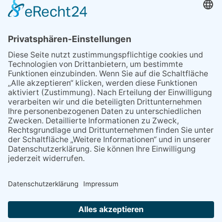
Sperrung B455: Kleiner
Grenzverkehr statt weite Wege
21.04.2026
Wenn Bahn-Computer nicht
miteinander kommunizieren
11.03.2026
"Plakatverbot für überregionale
Demos"
04.02.2026
Gelbe Tonne – Ein kleiner Blick
über den Tellerand
04.02.2026
Plastikersparnis durch Nutzung
von Gelber Tonne statt Säcken
NACH OBEN