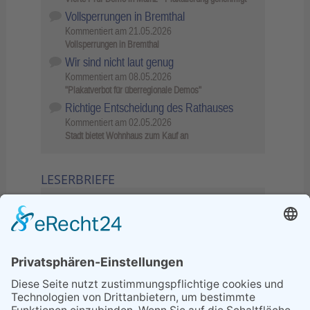
Vollsperrungen in Bremthal
Kommentiert am
21.05.2026
Vollsperrungen in Bremthal
Wir sind nicht laut genug
Kommentiert am
08.05.2026
"Plakatverbot für überregionale Demos"
Richtige Entscheidung des Rathauses
Kommentiert am
02.05.2026
Stadt bietet Wohnhaus zum Kauf an
LESERBRIEFE
02.06.2026
Sperrung B455: Kleiner
Grenzverkehr statt weite Wege
21.04.2026
Wenn Bahn-Computer nicht
miteinander kommunizieren
11.03.2026