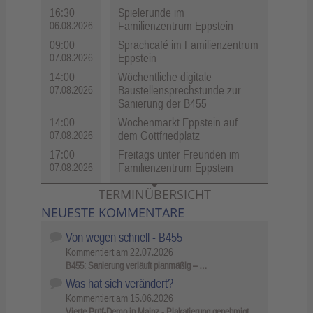
16:30
Spielerunde im
Familienzentrum Eppstein
06.08.2026
09:00
Sprachcafé im Familienzentrum
Eppstein
07.08.2026
14:00
Wöchentliche digitale
Baustellensprechstunde zur
07.08.2026
Sanierung der B455
14:00
Wochenmarkt Eppstein auf
dem Gottfriedplatz
07.08.2026
17:00
Freitags unter Freunden im
Familienzentrum Eppstein
07.08.2026
TERMINÜBERSICHT
NEUESTE KOMMENTARE
Von wegen schnell - B455
Kommentiert am
22.07.2026
B455: Sanierung verläuft planmäßig – …
Was hat sich verändert?
Kommentiert am
15.06.2026
Vierte Prüf-Demo in Mainz - Plakatierung genehmigt