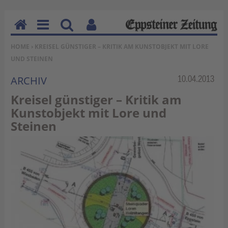
H
M
Su
Be
SIE BEFINDEN SICH HIER:
HOME
› KREISEL GÜNSTIGER – KRITIK AM KUNSTOBJEKT MIT LORE
o
en
ch
nu
UND STEINEN
m
u
en
tz
e
erf
Rubrik:
10.04.2013
ARCHIV
un
Kreisel günstiger – Kritik am
kti
Kunstobjekt mit Lore und
on
Steinen
en