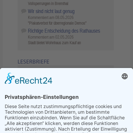
Vollsperrungen in Bremthal
Wir sind nicht laut genug
Kommentiert am
08.05.2026
"Plakatverbot für überregionale Demos"
Richtige Entscheidung des Rathauses
Kommentiert am
02.05.2026
Stadt bietet Wohnhaus zum Kauf an
LESERBRIEFE
02.06.2026
Sperrung B455: Kleiner
Grenzverkehr statt weite Wege
21.04.2026
Wenn Bahn-Computer nicht
miteinander kommunizieren
11.03.2026
"Plakatverbot für überregionale
Demos"