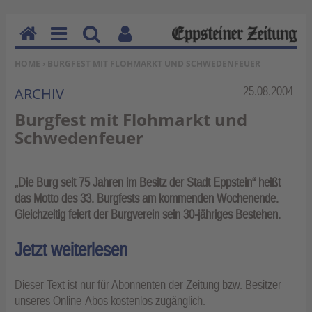
H
M
Su
Be
SIE BEFINDEN SICH HIER:
HOME
› BURGFEST MIT FLOHMARKT UND SCHWEDENFEUER
o
en
ch
nu
m
u
en
tz
Rubrik:
25.08.2004
ARCHIV
e
erf
Burgfest mit Flohmarkt und
un
Schwedenfeuer
kti
on
en
„Die Burg seit 75 Jahren im Besitz der Stadt Eppstein“ heißt
das Motto des 33. Burgfests am kommenden Wochenende.
Gleichzeitig feiert der Burgverein sein 30-jähriges Bestehen.
Jetzt weiterlesen
Dieser Text ist nur für Abonnenten der Zeitung bzw. Besitzer
unseres Online-Abos kostenlos zugänglich.