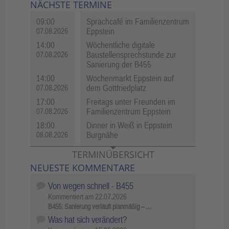
NÄCHSTE TERMINE
09:00
Sprachcafé im Familienzentrum
Eppstein
07.08.2026
14:00
Wöchentliche digitale
Baustellensprechstunde zur
07.08.2026
Sanierung der B455
14:00
Wochenmarkt Eppstein auf
dem Gottfriedplatz
07.08.2026
17:00
Freitags unter Freunden im
Familienzentrum Eppstein
07.08.2026
18:00
Dinner in Weiß in Eppstein
Burgnähe
08.08.2026
TERMINÜBERSICHT
NEUESTE KOMMENTARE
Von wegen schnell - B455
Kommentiert am
22.07.2026
B455: Sanierung verläuft planmäßig – …
Was hat sich verändert?