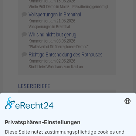
Kommentiert am
15.06.2026
Vierte Prüf-Demo in Mainz - Plakatierung genehmigt
Vollsperrungen in Bremthal
Kommentiert am
21.05.2026
Vollsperrungen in Bremthal
Wir sind nicht laut genug
Kommentiert am
08.05.2026
"Plakatverbot für überregionale Demos"
Richtige Entscheidung des Rathauses
Kommentiert am
02.05.2026
Stadt bietet Wohnhaus zum Kauf an
LESERBRIEFE
02.06.2026
Sperrung B455: Kleiner
Grenzverkehr statt weite Wege
21.04.2026
Wenn Bahn-Computer nicht
miteinander kommunizieren