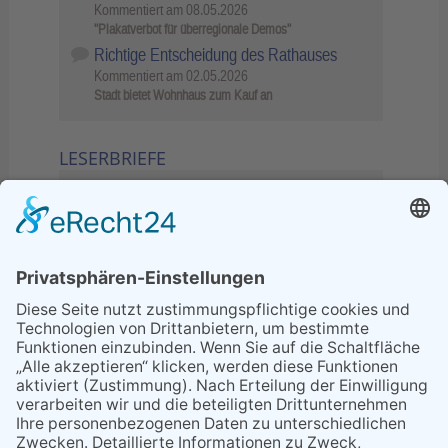
Kommentiert am
08.05.2026
"Plakatverbot für überregionale Demos"
Richtige Entscheidung des Rathauses
Kommentiert am
02.05.2026
Stadt bietet Wohnhaus zum Kauf an
LESERBRIEFE
02.06.2026
Sperrung B455: Kleiner
Grenzverkehr statt weite Wege
21.04.2026
Wenn Bahn-Computer nicht
miteinander kommunizieren
11.03.2026
"Plakatverbot für überregionale
Demos"
04.02.2026
Gelbe Tonne – Ein kleiner Blick
über den Tellerand