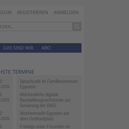
SSUM
REGISTRIEREN
ANMELDEN
DAS SIND WIR
ABO
HSTE TERMINE
0
Sprachcafé im Familienzentrum
Eppstein
8.2026
0
Wöchentliche digitale
Baustellensprechstunde zur
8.2026
Sanierung der B455
0
Wochenmarkt Eppstein auf
dem Gottfriedplatz
8.2026
0
Freitags unter Freunden im