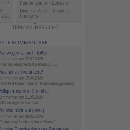
Familienzentrum Eppstein
8.2026
0
Dinner in Weiß in Eppstein
Burgnähe
8.2026
TERMINÜBERSICHT
ESTE KOMMENTARE
Von wegen schnell - B455
Kommentiert am
22.07.2026
455: Sanierung verläuft planmäßig – …
Was hat sich verändert?
Kommentiert am
15.06.2026
ierte Prüf-Demo in Mainz - Plakatierung genehmigt
Vollsperrungen in Bremthal
Kommentiert am
21.05.2026
ollsperrungen in Bremthal
ir sind nicht laut genug
Kommentiert am
08.05.2026
Plakatverbot für überregionale Demos"
Richtige Entscheidung des Rathauses