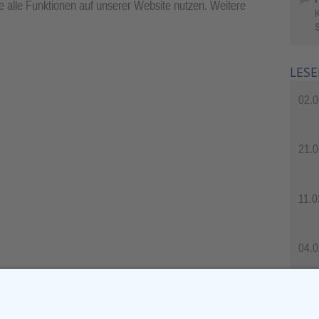
 alle Funktionen auf unserer Website nutzen. Weitere
S
LESE
02.0
21.0
11.0
04.0
04.0