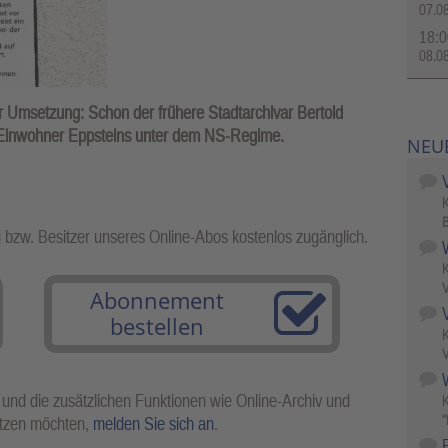
07.0
18:0
08.0
r Umsetzung: Schon der frühere Stadtarchivar Bertold
n Einwohner Eppsteins unter dem NS-Regime.
NEU
B
g bzw. Besitzer unseres Online-Abos kostenlos zugänglich.
V
Abonnement
bestellen
V
W
 und die zusätzlichen Funktionen wie Online-Archiv und
"
utzen möchten,
melden Sie sich an
.