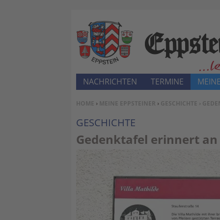
NACHRICHTEN
TERMINE
MEINE
SIE BEFINDEN SICH HIER:
HOME
›
MEINE EPPSTEINER
›
GESCHICHTE
› GEDE
GESCHICHTE
Gedenktafel erinnert an