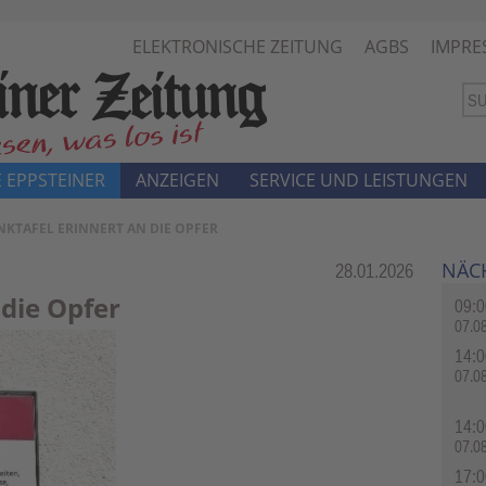
ELEKTRONISCHE ZEITUNG
AGBS
IMPRE
 EPPSTEINER
ANZEIGEN
SERVICE UND LEISTUNGEN
NKTAFEL ERINNERT AN DIE OPFER
NÄC
Rubrik:
28.01.2026
 die Opfer
09:0
07.0
14:0
07.0
14:0
07.0
17:0