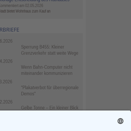
Kommentiert am
02.05.2026
tadt bietet Wohnhaus zum Kauf an
RBRIEFE
6.2026
Sperrung B455: Kleiner
Grenzverkehr statt weite Wege
4.2026
Wenn Bahn-Computer nicht
miteinander kommunizieren
3.2026
"Plakatverbot für überregionale
Demos"
2.2026
Gelbe Tonne – Ein kleiner Blick
über den Tellerand
2.2026
Plastikersparnis durch Nutzung