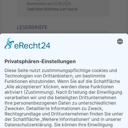
Kommentiert am
02.05.2026
Stadt bietet Wohnhaus zum Kauf an
LESERBRIEFE
02.06.2026
Sperrung B455: Kleiner
Grenzverkehr statt weite Wege
21.04.2026
Wenn Bahn-Computer nicht
miteinander kommunizieren
11.03.2026
"Plakatverbot für überregionale
Demos"
04.02.2026
Gelbe Tonne – Ein kleiner Blick
über den Tellerand
04.02.2026
Plastikersparnis durch Nutzung