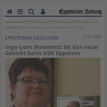
H
M
Su
Be
SIE BEFINDEN SICH HIER:
HOME
›
MEINE EPPSTEINER
›
EPPSTEINER GESICHTER
› INGE-LORE
o
en
ch
nu
STEINMETZ IST DAS NEUE GESICHT BEIM VDK EPPSTEIN
m
u
en
tz
e
erf
Rubrik:
17.07.2019
EPPSTEINER GESICHTER
un
Inge-Lore Steinmetz ist das neue
kti
Gesicht beim VdK Eppstein
on
en