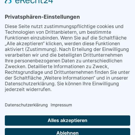
Grenzverkehr statt weite Wege
21.04.2026
Wenn Bahn-Computer nicht
miteinander kommunizieren
11.03.2026
"Plakatverbot für überregionale
Demos"
04.02.2026
Gelbe Tonne – Ein kleiner Blick
über den Tellerand
04.02.2026
Plastikersparnis durch Nutzung
von Gelber Tonne statt Säcken
NACH OBEN
Alle Rechte vorbehalten - Eppsteiner Zeitung Druck- und Verlags-