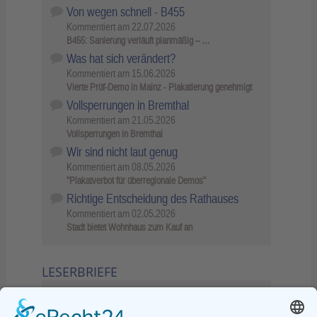
Von wegen schnell - B455
Kommentiert am
22.07.2026
B455: Sanierung verläuft planmäßig – …
Was hat sich verändert?
Kommentiert am
15.06.2026
Vierte Prüf-Demo in Mainz - Plakatierung genehmigt
Vollsperrungen in Bremthal
Kommentiert am
21.05.2026
Vollsperrungen in Bremthal
Wir sind nicht laut genug
Kommentiert am
08.05.2026
"Plakatverbot für überregionale Demos"
Richtige Entscheidung des Rathauses
Kommentiert am
02.05.2026
Stadt bietet Wohnhaus zum Kauf an
LESERBRIEFE
02.06.2026
Sperrung B455: Kleiner