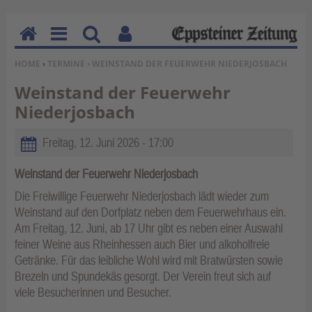
H
M
Su
Be
SIE BEFINDEN SICH HIER:
HOME
›
TERMINE
› WEINSTAND DER FEUERWEHR NIEDERJOSBACH
o
en
ch
nu
m
u
en
tz
Weinstand der Feuerwehr
e
erf
Niederjosbach
un
kti
Freitag, 12. Juni 2026 - 17:00
on
en
Weinstand der Feuerwehr Niederjosbach
Die Freiwillige Feuerwehr Niederjosbach lädt wieder zum
Weinstand auf den Dorfplatz neben dem Feuerwehrhaus ein.
Am Freitag, 12. Juni, ab 17 Uhr gibt es neben einer Auswahl
feiner Weine aus Rheinhessen auch Bier und alkoholfreie
Getränke. Für das leibliche Wohl wird mit Bratwürsten sowie
Brezeln und Spundekäs gesorgt. Der Verein freut sich auf
viele Besucherinnen und Besucher.