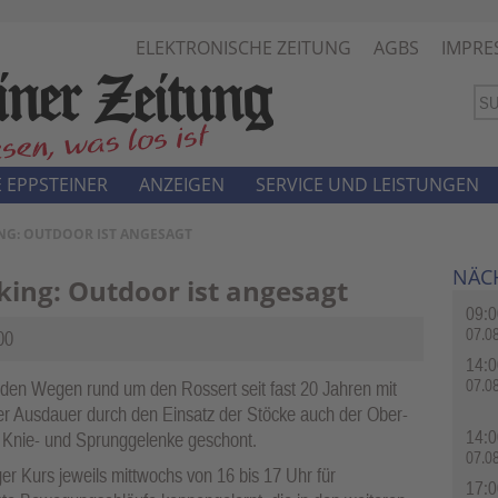
ELEKTRONISCHE ZEITUNG
AGBS
IMPRE
 EPPSTEINER
ANZEIGEN
SERVICE UND LEISTUNGEN
ING: OUTDOOR IST ANGESAGT
NÄC
king: Outdoor ist angesagt
09:0
07.0
00
14:0
07.0
 den Wegen rund um den Rossert seit fast 20 Jahren mit
r Ausdauer durch den Einsatz der Stöcke auch der Ober-
14:0
-, Knie- und Sprunggelenke geschont.
07.0
er Kurs jeweils mittwochs von 16 bis 17 Uhr für
17:0