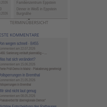
Familienzentrum Eppstein
8.2026
0
Dinner in Weiß in Eppstein
Burgnähe
8.2026
TERMINÜBERSICHT
ESTE KOMMENTARE
Von wegen schnell - B455
Kommentiert am
22.07.2026
455: Sanierung verläuft planmäßig – …
Was hat sich verändert?
Kommentiert am
15.06.2026
ierte Prüf-Demo in Mainz - Plakatierung genehmigt
Vollsperrungen in Bremthal
Kommentiert am
21.05.2026
ollsperrungen in Bremthal
ir sind nicht laut genug
Kommentiert am
08.05.2026
Plakatverbot für überregionale Demos"
Richtige Entscheidung des Rathauses