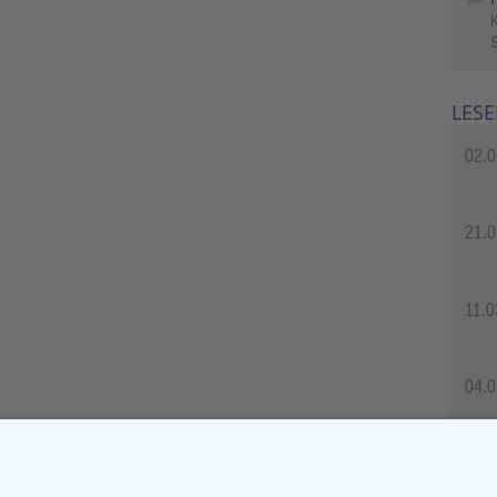
S
LESE
02.0
21.0
11.0
04.0
04.0