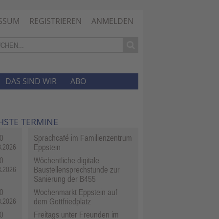
SSUM
REGISTRIEREN
ANMELDEN
DAS SIND WIR
ABO
HSTE TERMINE
0
Sprachcafé im Familienzentrum
Eppstein
8.2026
0
Wöchentliche digitale
Baustellensprechstunde zur
8.2026
Sanierung der B455
0
Wochenmarkt Eppstein auf
dem Gottfriedplatz
8.2026
0
Freitags unter Freunden im