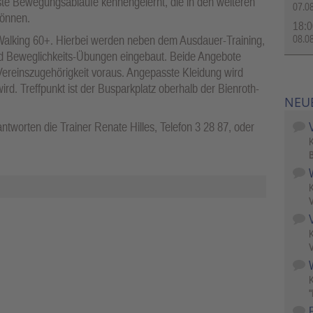
ste Bewegungsabläufe kennengelernt, die in den weiteren
07.0
können.
18:0
08.0
 Walking 60+. Hierbei werden neben dem Ausdauer-Training,
und Beweglichkeits-Übungen eingebaut. Beide Angebote
ereinszugehörigkeit voraus. Angepasste Kleidung wird
wird. Treffpunkt ist der Busparkplatz oberhalb der Bienroth-
NEU
tworten die Trainer Renate Hilles, Telefon 3 28 87, oder
B
V
V
W
"