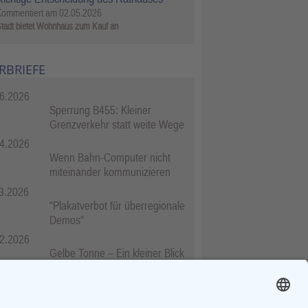
Kommentiert am
02.05.2026
tadt bietet Wohnhaus zum Kauf an
RBRIEFE
6.2026
Sperrung B455: Kleiner
Grenzverkehr statt weite Wege
4.2026
Wenn Bahn-Computer nicht
miteinander kommunizieren
3.2026
"Plakatverbot für überregionale
Demos"
2.2026
Gelbe Tonne – Ein kleiner Blick
über den Tellerand
2.2026
Plastikersparnis durch Nutzung