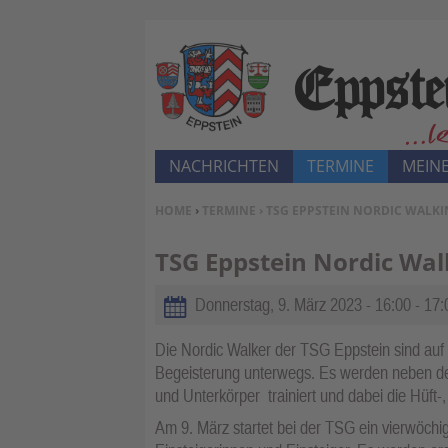
NACHRICHTEN
TERMINE
MEINE
SIE BEFINDEN SICH HIER:
HOME
›
TERMINE
› TSG EPPSTEIN NORDIC WALK
TSG Eppstein Nordic Wal
Donnerstag, 9. März 2023 -
16:00
-
17:
Die Nordic Walker der TSG Eppstein sind auf
Begeisterung unterwegs. Es werden neben de
und Unterkörper trainiert und dabei die Hüft
Am 9. März startet bei der TSG ein vierwöchig