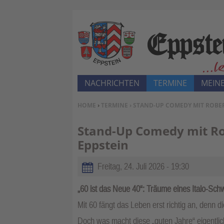
NACHRICHTEN
TERMINE
MEINE
SIE BEFINDEN SICH HIER:
HOME
›
TERMINE
› STAND-UP COMEDY MIT ROBE
Stand-Up Comedy mit Ro
Eppstein
Freitag, 24. Juli 2026 - 19:30
„60 ist das Neue 40“: Träume eines Italo-Sc
Mit 60 fängt das Leben erst richtig an, denn
Doch was macht diese „guten Jahre“ eigentlic