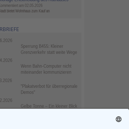
Kommentiert am
02.05.2026
tadt bietet Wohnhaus zum Kauf an
RBRIEFE
6.2026
Sperrung B455: Kleiner
Grenzverkehr statt weite Wege
4.2026
Wenn Bahn-Computer nicht
miteinander kommunizieren
3.2026
"Plakatverbot für überregionale
Demos"
2.2026
Gelbe Tonne – Ein kleiner Blick
über den Tellerand
2.2026
Plastikersparnis durch Nutzung