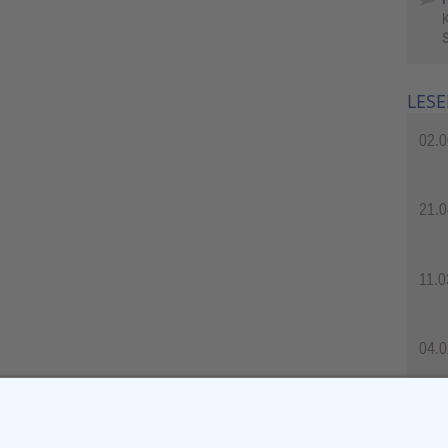
S
LESE
02.0
21.0
11.0
04.0
04.0