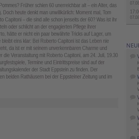
07.0
Pommes? Früher schien 60 unerreichbar alt – ein Alter, das
17:0
ag. Doch heute denkt man unwillkürlich: Moment mal, Tom
07.0
Capitoni – die sind alle schon jenseits der 60? Was ist ihr
n oder schlicht an der engagierten Pflege ihrer
, hätte er nicht ein paar bewährte Tricks auf Lager, um
 bleibt eins klar: Bei Roberto Capitoni ist das Leben nie
NEU
teht, da ist er mit seinem unverkennbaren Charme und
r die Veranstaltung mit Roberto Capitoni, am 24. Juli, 19.30
festspiele, Termine und Eintrittspreise sind auf der
altungskalender der Stadt Eppstein zu finden. Der
B
den beiden Rathäusern bei der Eppsteiner Zeitung und im
V
V
W
"