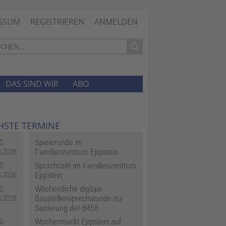
SSUM
REGISTRIEREN
ANMELDEN
DAS SIND WIR
ABO
HSTE TERMINE
0
Spielerunde im
Familienzentrum Eppstein
8.2026
0
Sprachcafé im Familienzentrum
Eppstein
8.2026
0
Wöchentliche digitale
Baustellensprechstunde zur
8.2026
Sanierung der B455
0
Wochenmarkt Eppstein auf