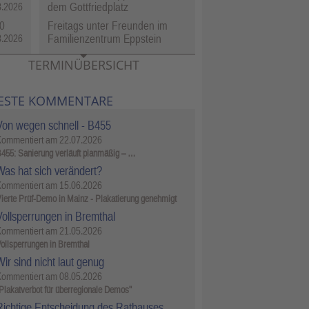
dem Gottfriedplatz
8.2026
0
Freitags unter Freunden im
Familienzentrum Eppstein
8.2026
TERMINÜBERSICHT
ESTE KOMMENTARE
Von wegen schnell - B455
Kommentiert am
22.07.2026
455: Sanierung verläuft planmäßig – …
Was hat sich verändert?
Kommentiert am
15.06.2026
ierte Prüf-Demo in Mainz - Plakatierung genehmigt
Vollsperrungen in Bremthal
Kommentiert am
21.05.2026
ollsperrungen in Bremthal
ir sind nicht laut genug
Kommentiert am
08.05.2026
Plakatverbot für überregionale Demos"
Richtige Entscheidung des Rathauses