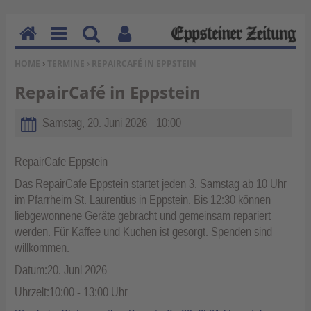
H
M
Su
Be
SIE BEFINDEN SICH HIER:
HOME
›
TERMINE
› REPAIRCAFÉ IN EPPSTEIN
o
en
ch
nu
m
u
en
tz
RepairCafé in Eppstein
e
erf
un
Samstag, 20. Juni 2026 - 10:00
kti
on
RepairCafe Eppstein
en
Das RepairCafe Eppstein startet jeden 3. Samstag ab 10 Uhr
im Pfarrheim St. Laurentius in Eppstein. Bis 12:30 können
liebgewonnene Geräte gebracht und gemeinsam repariert
werden. Für Kaffee und Kuchen ist gesorgt. Spenden sind
willkommen.
Datum:20. Juni 2026
Uhrzeit:10:00 - 13:00 Uhr