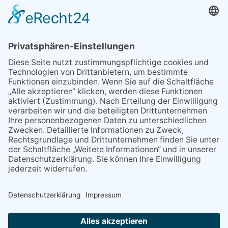
02.06.2026
Sperrung B455: Kleiner
Grenzverkehr statt weite Wege
21.04.2026
Wenn Bahn-Computer nicht
miteinander kommunizieren
11.03.2026
"Plakatverbot für überregionale
Demos"
04.02.2026
Gelbe Tonne – Ein kleiner Blick
über den Tellerand
04.02.2026
Plastikersparnis durch Nutzung
von Gelber Tonne statt Säcken
NACH OBEN