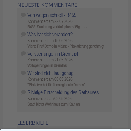
NEUESTE KOMMENTARE
Von wegen schnell - B455
Kommentiert am
22.07.2026
B455: Sanierung verläuft planmäßig – …
Was hat sich verändert?
Kommentiert am
15.06.2026
Vierte Prüf-Demo in Mainz - Plakatierung genehmigt
Vollsperrungen in Bremthal
Kommentiert am
21.05.2026
Vollsperrungen in Bremthal
Wir sind nicht laut genug
Kommentiert am
08.05.2026
"Plakatverbot für überregionale Demos"
Richtige Entscheidung des Rathauses
Kommentiert am
02.05.2026
Stadt bietet Wohnhaus zum Kauf an
LESERBRIEFE