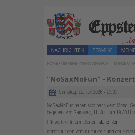
NACHRICHTEN
TERMINE
MEINE
SIE BEFINDEN SICH HIER:
HOME
›
TERMINE
› "NOSAXNOFUN" - KONZERT A
"NoSaxNoFun" - Konzert
Samstag, 11. Juli 2026 - 19:30
NoSaxNoFun haben sich nach dem Motto „Swing
begeben. Am Samstag, 11. Juli, um 19.30 Uhr
Für weitere Informationen,
siehe hier.
Karten für den vom Kulturkreis und der Stadt 