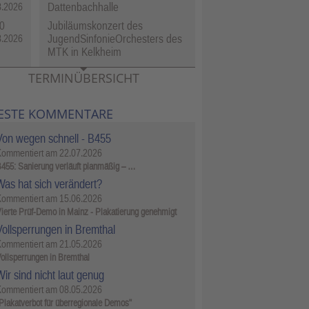
Dattenbachhalle
8.2026
0
Jubiläumskonzert des
JugendSinfonieOrchesters des
8.2026
MTK in Kelkheim
TERMINÜBERSICHT
ESTE KOMMENTARE
Von wegen schnell - B455
Kommentiert am
22.07.2026
455: Sanierung verläuft planmäßig – …
Was hat sich verändert?
Kommentiert am
15.06.2026
ierte Prüf-Demo in Mainz - Plakatierung genehmigt
Vollsperrungen in Bremthal
Kommentiert am
21.05.2026
ollsperrungen in Bremthal
ir sind nicht laut genug
Kommentiert am
08.05.2026
Plakatverbot für überregionale Demos"