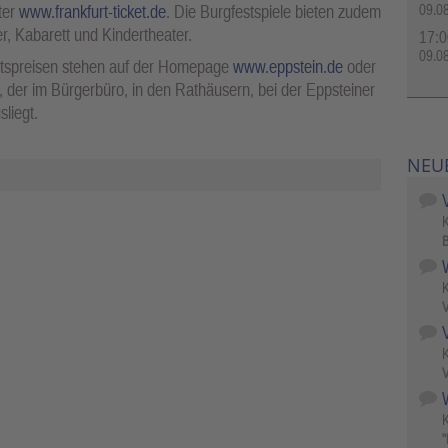
09.0
ter
www.frankfurt-ticket.de
. Die Burgfestspiele bieten zudem
r, Kabarett und Kindertheater.
17:0
09.0
ittspreisen stehen auf der Homepage
www.eppstein.de
oder
, der im Bürgerbüro, in den Rathäusern, bei der Eppsteiner
liegt.
NEU
B
V
V
W
"