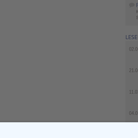
S
LESE
02.0
21.0
11.0
04.0
04.0