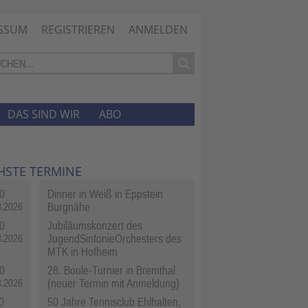
SSUM
REGISTRIEREN
ANMELDEN
DAS SIND WIR
ABO
HSTE TERMINE
0
Dinner in Weiß in Eppstein
Burgnähe
8.2026
0
Jubiläumskonzert des
JugendSinfonieOrchesters des
8.2026
MTK in Hofheim
0
28. Boule-Turnier in Bremthal
(neuer Termin mit Anmeldung)
8.2026
0
50 Jahre Tennisclub Ehlhalten,