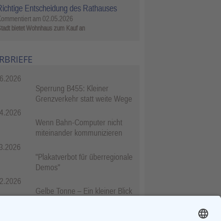
Richtige Entscheidung des Rathauses
Kommentiert am
02.05.2026
tadt bietet Wohnhaus zum Kauf an
RBRIEFE
6.2026
Sperrung B455: Kleiner
Grenzverkehr statt weite Wege
4.2026
Wenn Bahn-Computer nicht
miteinander kommunizieren
3.2026
"Plakatverbot für überregionale
Demos"
2.2026
Gelbe Tonne – Ein kleiner Blick
über den Tellerand
2.2026