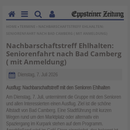
H
M
Su
Be
SIE BEFINDEN SICH HIER:
HOME
›
TERMINE
› NACHBARSCHAFTSTREFF EHLHALTEN:
o
en
ch
nu
SENIORENFAHRT NACH BAD CAMBERG ( MIT ANMELDUNG)
m
u
en
tz
e
erf
Nachbarschaftstreff Ehlhalten:
un
Seniorenfahrt nach Bad Camberg
kti
( mit Anmeldung)
on
en
Dienstag, 7. Juli 2026
Ausflug: Nachbarschaftstreff mit den Senioren Ehlhalten
Am Dienstag, 7. Juli, unternimmt die Gruppe mit den Senioren
und allen Interessierten einen Ausflug. Ziel ist die schöne
Altstadt von Bad Camberg. Eine Stadtführung mit kurzen
Wegen rund um den Marktplatz oder alternativ ein
Spaziergang im Kurpark stehen auf dem Programm.