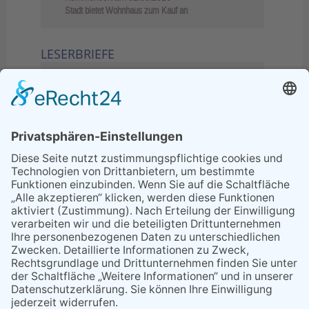
Stadt bietet Wohnhaus zum Kauf an
LESERBRIEFE
02.06.2026
Sperrung B455: Kleiner
Grenzverkehr statt weite Wege
21.04.2026
Wenn Bahn-Computer nicht
miteinander kommunizieren
11.03.2026
"Plakatverbot für überregionale
Demos"
04.02.2026
Gelbe Tonne – Ein kleiner Blick
über den Tellerand
04.02.2026
Plastikersparnis durch Nutzung
von Gelber Tonne statt Säcken