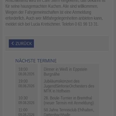
Anschließend wird im Café Stern eingekehrt, das bekannt ist
für seine hausgemachten Kuchen. Alle sind willkommen.
Wegen der Fahrgemeinschaften ist eine Anmeldung
erforderlich. Auch wer Mitfahrgelegenheiten anbieten kann,
meldet sich bei Lucia Kretschmer, Telefon 0 61 98 13 31.
ZURÜCK
NÄCHSTE TERMINE
18:00
Dinner in Weiß in Eppstein
Burgnähe
08.08.2026
19:00
Jubiläumskonzert des
JugendSinfonieOrchesters des
08.08.2026
MTK in Hofheim
10:30
28. Boule-Turnier in Bremthal
(neuer Termin mit Anmeldung)
09.08.2026
11:00
50 Jahre Tennisclub Ehlhalten,
Dattenbachhalle
09.08.2026