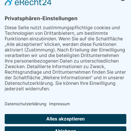
Sperrung B455: Kleiner
Grenzverkehr statt weite Wege
21.04.2026
Wenn Bahn-Computer nicht
miteinander kommunizieren
11.03.2026
"Plakatverbot für überregionale
Demos"
04.02.2026
Gelbe Tonne – Ein kleiner Blick
über den Tellerand
04.02.2026
Plastikersparnis durch Nutzung
von Gelber Tonne statt Säcken
NACH OBEN
Alle Rechte vorbehalten - Eppsteiner Zeitung Druck- und Verlags-