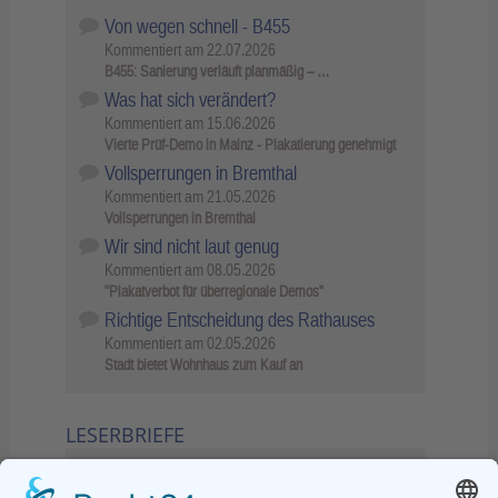
Von wegen schnell - B455
Kommentiert am
22.07.2026
B455: Sanierung verläuft planmäßig – …
Was hat sich verändert?
Kommentiert am
15.06.2026
Vierte Prüf-Demo in Mainz - Plakatierung genehmigt
Vollsperrungen in Bremthal
Kommentiert am
21.05.2026
Vollsperrungen in Bremthal
Wir sind nicht laut genug
Kommentiert am
08.05.2026
"Plakatverbot für überregionale Demos"
Richtige Entscheidung des Rathauses
Kommentiert am
02.05.2026
Stadt bietet Wohnhaus zum Kauf an
LESERBRIEFE
02.06.2026