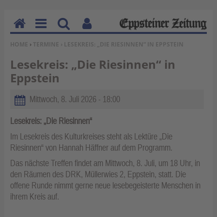
H
M
Su
Be
SIE BEFINDEN SICH HIER:
HOME
›
TERMINE
› LESEKREIS: „DIE RIESINNEN“ IN EPPSTEIN
o
en
ch
nu
m
u
en
tz
Lesekreis: „Die Riesinnen“ in
e
erf
Eppstein
un
kti
Mittwoch, 8. Juli 2026 - 18:00
on
en
Lesekreis: „Die Riesinnen“
Im Lesekreis des Kulturkreises steht als Lektüre „Die
Riesinnen“ von Hannah Häffner auf dem Programm.
Das nächste Treffen findet am Mittwoch, 8. Juli, um 18 Uhr, in
den Räumen des DRK, Müllerwies 2, Eppstein, statt. Die
offene Runde nimmt gerne neue lesebegeisterte Menschen in
ihrem Kreis auf.