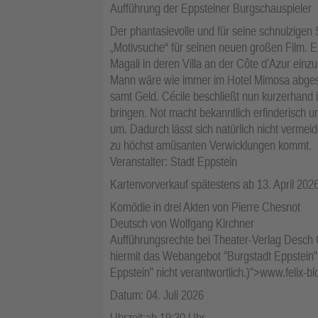
Aufführung der Eppsteiner Burgschauspieler
Der phantasievolle und für seine schnulzigen 
„Motivsuche“ für seinen neuen großen Film. E
Magali in deren Villa an der Côte d’Azur einz
Mann wäre wie immer im Hotel Mimosa abges
samt Geld. Cécile beschließt nun kurzerhand
bringen. Not macht bekanntlich erfinderisch un
um. Dadurch lässt sich natürlich nicht verme
zu höchst amüsanten Verwicklungen kommt.
Veranstalter: Stadt Eppstein
Kartenvorverkauf spätestens ab 13. April 202
Komödie in drei Akten von Pierre Chesnot
Deutsch von Wolfgang Kirchner
Aufführungsrechte bei Theater-Verlag Desch
hiermit das Webangebot "Burgstadt Eppstein". 
Eppstein" nicht verantwortlich.)">www.felix-b
Datum: 04. Juli 2026
Uhrzeit:ab 19:30 Uhr