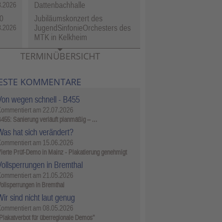
Dattenbachhalle
8.2026
0
Jubiläumskonzert des
JugendSinfonieOrchesters des
8.2026
MTK in Kelkheim
TERMINÜBERSICHT
ESTE KOMMENTARE
Von wegen schnell - B455
Kommentiert am
22.07.2026
455: Sanierung verläuft planmäßig – …
Was hat sich verändert?
Kommentiert am
15.06.2026
ierte Prüf-Demo in Mainz - Plakatierung genehmigt
Vollsperrungen in Bremthal
Kommentiert am
21.05.2026
ollsperrungen in Bremthal
ir sind nicht laut genug
Kommentiert am
08.05.2026
Plakatverbot für überregionale Demos"