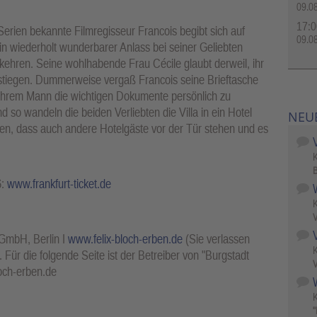
09.0
17:0
Serien bekannte Filmregisseur Francois begibt sich auf
09.0
in wiederholt wunderbarer Anlass bei seiner Geliebten
ukehren. Seine wohlhabende Frau Cécile glaubt derweil, ihr
tiegen. Dummerweise vergaß Francois seine Brieftasche
 ihrem Mann die wichtigen Dokumente persönlich zu
d so wandeln die beiden Verliebten die Villa in ein Hotel
NEU
iden, dass auch andere Hotelgäste vor der Tür stehen und es
B
6:
www.frankfurt-ticket.de
V
 GmbH, Berlin I
www.felix-bloch-erben.de
(Sie verlassen
Für die folgende Seite ist der Betreiber von "Burgstadt
V
loch-erben.de
W
"