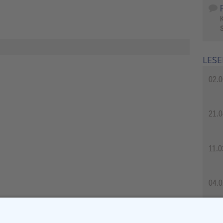
S
LESE
02.0
21.0
11.0
04.0
04.0