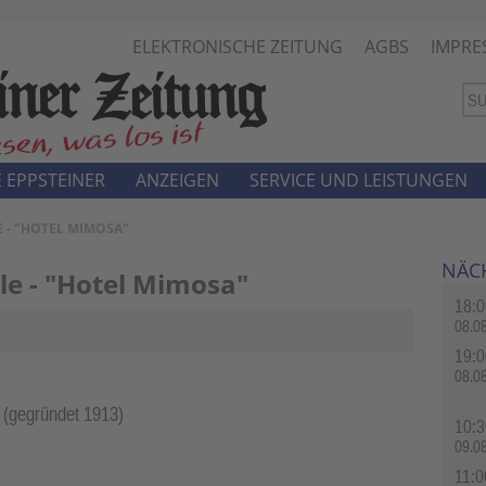
ELEKTRONISCHE ZEITUNG
AGBS
IMPRE
 EPPSTEINER
ANZEIGEN
SERVICE UND LEISTUNGEN
E - "HOTEL MIMOSA"
NÄC
le - "Hotel Mimosa"
18:0
08.0
19:0
08.0
n (gegründet 1913)
10:3
09.0
11:0