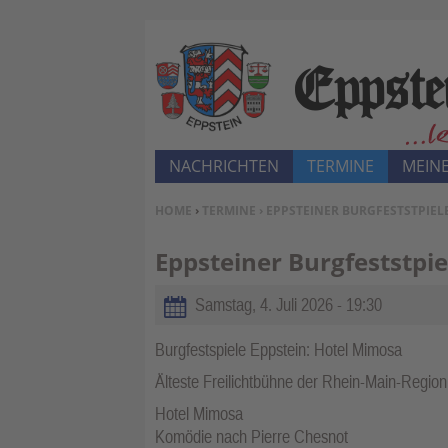
NACHRICHTEN
TERMINE
MEINE
SIE BEFINDEN SICH HIER:
HOME
›
TERMINE
› EPPSTEINER BURGFESTSTPIEL
Eppsteiner Burgfeststpie
Samstag, 4. Juli 2026 - 19:30
Burgfestspiele Eppstein: Hotel Mimosa
Älteste Freilichtbühne der Rhein-Main-Regio
Hotel Mimosa
Komödie nach Pierre Chesnot