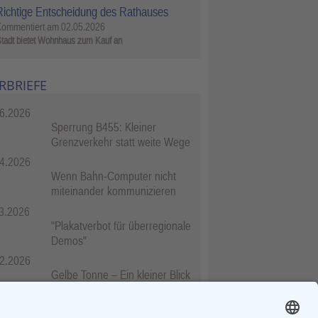
Richtige Entscheidung des Rathauses
Kommentiert am
02.05.2026
tadt bietet Wohnhaus zum Kauf an
RBRIEFE
6.2026
Sperrung B455: Kleiner
Grenzverkehr statt weite Wege
4.2026
Wenn Bahn-Computer nicht
miteinander kommunizieren
3.2026
"Plakatverbot für überregionale
Demos"
2.2026
Gelbe Tonne – Ein kleiner Blick
über den Tellerand
2.2026