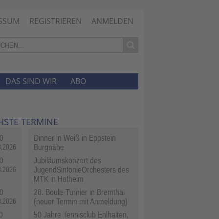
SSUM
REGISTRIEREN
ANMELDEN
DAS SIND WIR
ABO
HSTE TERMINE
0
Dinner in Weiß in Eppstein
Burgnähe
8.2026
0
Jubiläumskonzert des
JugendSinfonieOrchesters des
8.2026
MTK in Hofheim
0
28. Boule-Turnier in Bremthal
(neuer Termin mit Anmeldung)
8.2026
0
50 Jahre Tennisclub Ehlhalten,