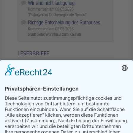
Wir sind nicht laut genug
Kommentiert am
08.05.2026
"Plakatverbot für überregionale Demos"
Richtige Entscheidung des Rathauses
Kommentiert am
02.05.2026
Stadt bietet Wohnhaus zum Kauf an
LESERBRIEFE
02.06.2026
Sperrung B455: Kleiner
Grenzverkehr statt weite Wege
21.04.2026
Wenn Bahn-Computer nicht
miteinander kommunizieren
11.03.2026
"Plakatverbot für überregionale
Demos"
04.02.2026
Gelbe Tonne – Ein kleiner Blick