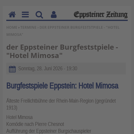
H
M
Su
Be
SIE BEFINDEN SICH HIER:
HOME
›
TERMINE
› DER EPPSTEINER BURGFESTSTPIELE - "HOTEL
o
en
ch
nu
MIMOSA"
m
u
en
tz
e
erf
der Eppsteiner Burgfeststpiele -
un
"Hotel Mimosa"
kti
on
Sonntag, 28. Juni 2026 - 19:30
en
Burgfestspiele Eppstein: Hotel Mimosa
Älteste Freilichtbühne der Rhein-Main-Region (gegründet
1913)
Hotel Mimosa
Komödie nach Pierre Chesnot
Aufführung der Eppsteiner Burgschauspieler