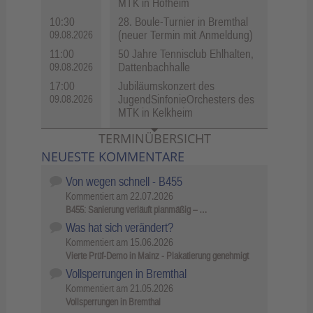
MTK in Hofheim
10:30
28. Boule-Turnier in Bremthal
(neuer Termin mit Anmeldung)
09.08.2026
11:00
50 Jahre Tennisclub Ehlhalten,
Dattenbachhalle
09.08.2026
17:00
Jubiläumskonzert des
JugendSinfonieOrchesters des
09.08.2026
MTK in Kelkheim
TERMINÜBERSICHT
NEUESTE KOMMENTARE
Von wegen schnell - B455
Kommentiert am
22.07.2026
B455: Sanierung verläuft planmäßig – …
Was hat sich verändert?
Kommentiert am
15.06.2026
Vierte Prüf-Demo in Mainz - Plakatierung genehmigt
Vollsperrungen in Bremthal
Kommentiert am
21.05.2026
Vollsperrungen in Bremthal