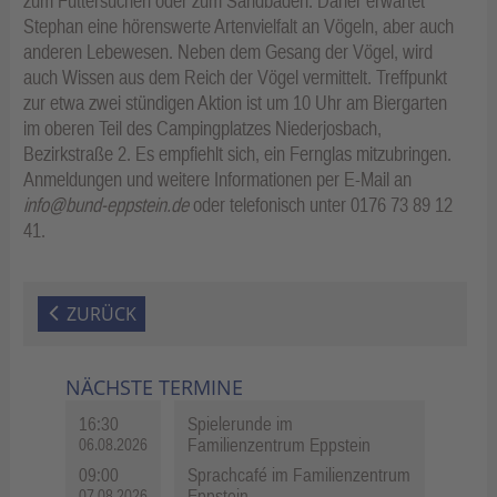
zum Futtersuchen oder zum Sandbaden. Daher erwartet
Stephan eine hörenswerte Artenvielfalt an Vögeln, aber auch
anderen Lebewesen. Neben dem Gesang der Vögel, wird
auch Wissen aus dem Reich der Vögel vermittelt. Treffpunkt
zur etwa zwei stündigen Aktion ist um 10 Uhr am Biergarten
im oberen Teil des Campingplatzes Niederjosbach,
Bezirkstraße 2. Es empfiehlt sich, ein Fernglas mitzubringen.
Anmeldungen und weitere Informationen per E-Mail an
info@bund-eppstein.de
oder telefonisch unter 0176 73 89 12
41.
ZURÜCK
NÄCHSTE TERMINE
16:30
Spielerunde im
Familienzentrum Eppstein
06.08.2026
09:00
Sprachcafé im Familienzentrum
Eppstein
07.08.2026