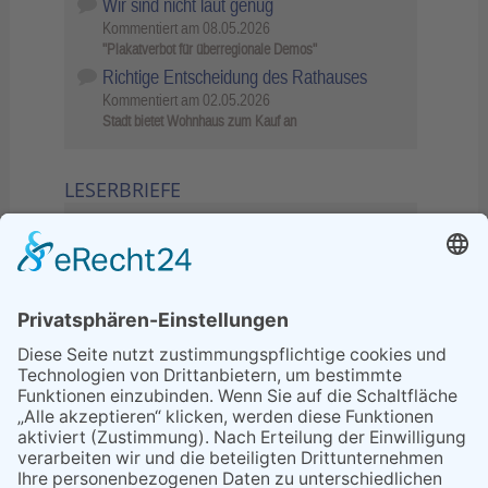
Wir sind nicht laut genug
Kommentiert am
08.05.2026
"Plakatverbot für überregionale Demos"
Richtige Entscheidung des Rathauses
Kommentiert am
02.05.2026
Stadt bietet Wohnhaus zum Kauf an
LESERBRIEFE
02.06.2026
Sperrung B455: Kleiner
Grenzverkehr statt weite Wege
21.04.2026
Wenn Bahn-Computer nicht
miteinander kommunizieren
11.03.2026
"Plakatverbot für überregionale
Demos"
04.02.2026
Gelbe Tonne – Ein kleiner Blick