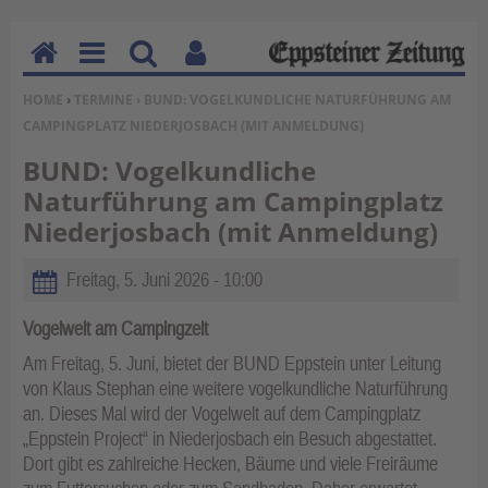
H
M
Su
Be
SIE BEFINDEN SICH HIER:
HOME
›
TERMINE
› BUND: VOGELKUNDLICHE NATURFÜHRUNG AM
o
en
ch
nu
CAMPINGPLATZ NIEDERJOSBACH (MIT ANMELDUNG)
m
u
en
tz
e
erf
BUND: Vogelkundliche
un
Naturführung am Campingplatz
kti
Niederjosbach (mit Anmeldung)
on
en
Freitag, 5. Juni 2026 - 10:00
Vogelwelt am Campingzelt
Am Freitag, 5. Juni, bietet der BUND Eppstein unter Leitung
von Klaus Stephan eine weitere vogelkundliche Naturführung
an. Dieses Mal wird der Vogelwelt auf dem Campingplatz
„Eppstein Project“ in Niederjosbach ein Besuch abgestattet.
Dort gibt es zahlreiche Hecken, Bäume und viele Freiräume