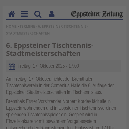
H
M
Su
Be
SIE BEFINDEN SICH HIER:
HOME
›
TERMINE
› 6. EPPSTEINER TISCHTENNIS-
o
en
ch
nu
STADTMEISTERSCHAFTEN
m
u
en
tz
e
erf
6. Eppsteiner Tischtennis-
un
Stadtmeisterschaften
kti
on
Freitag, 17. Oktober 2025 - 17:00
en
Am Freitag, 17. Oktober, richtet der Bremthaler
Tischtennisverein in der Comenius-Halle die 6. Auflage der
Eppsteiner Stadtmeisterschaften im Tischtennis aus.
Bremthals Erster Vorsitzender Norbert Kordey lädt alle in
Eppstein wohnenden und in Eppsteiner Tischtennisvereinen
spielenden Tischtennisspieler ein. Gespielt wird in
Einzelkonkurrenz mit bewährtem Vorgabesystem
entsprechend den Ranglistenwerten. Einlass ist um 17 Uhr,