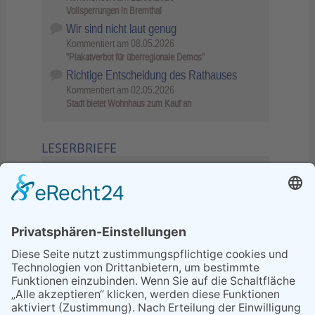
Vollsperrungen in Bremthal
Wir sind nicht laut genug
Kommentiert am
08.05.2026
"Plakatverbot für überregionale Demos"
Richtige Entscheidung des Rathauses
Kommentiert am
02.05.2026
Stadt bietet Wohnhaus zum Kauf an
LESERBRIEFE
02.06.2026
Sperrung B455: Kleiner
Grenzverkehr statt weite Wege
21.04.2026
Wenn Bahn-Computer nicht
miteinander kommunizieren
11.03.2026
"Plakatverbot für überregionale
Demos"