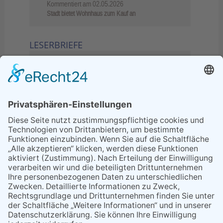
Kommentiert am
02.05.2026
Stadt bietet Wohnhaus zum Kauf an
LESERBRIEFE
02.06.2026
Sperrung B455: Kleiner
Grenzverkehr statt weite Wege
21.04.2026
Wenn Bahn-Computer nicht
miteinander kommunizieren
11.03.2026
"Plakatverbot für überregionale
Demos"
04.02.2026
Gelbe Tonne – Ein kleiner Blick
über den Tellerand
04.02.2026
Plastikersparnis durch Nutzung
von Gelber Tonne statt Säcken