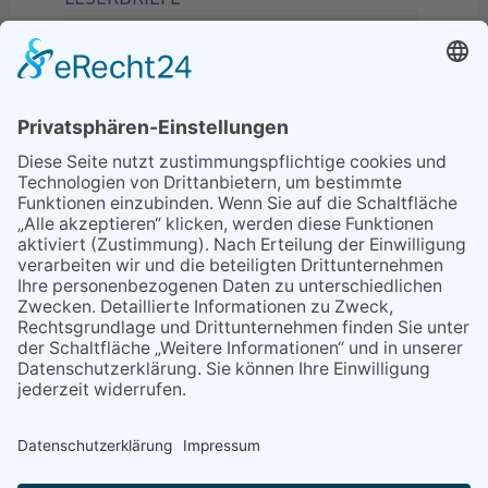
02.06.2026
Sperrung B455: Kleiner
Grenzverkehr statt weite Wege
21.04.2026
Wenn Bahn-Computer nicht
miteinander kommunizieren
11.03.2026
"Plakatverbot für überregionale
Demos"
04.02.2026
Gelbe Tonne – Ein kleiner Blick
über den Tellerand
04.02.2026
Plastikersparnis durch Nutzung
von Gelber Tonne statt Säcken
NACH OBEN