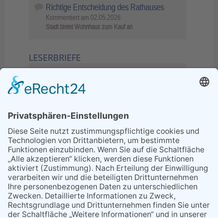
Richtige Entscheidung des Rathauses
Kommentiert am
02.05.2026
Stadt bietet Wohnhaus zum Kauf an
LESERBRIEFE
02.06.2026
Sperrung B455: Kleiner
Grenzverkehr statt weite Wege
21.04.2026
Wenn Bahn-Computer nicht
miteinander kommunizieren
11.03.2026
"Plakatverbot für überregionale
Demos"
04.02.2026
Gelbe Tonne – Ein kleiner Blick
über den Tellerand
04.02.2026