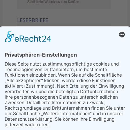
Stadt bietet Wohnhaus zum Kauf an
LESERBRIEFE
02.06.2026
Sperrung B455: Kleiner
Grenzverkehr statt weite Wege
21.04.2026
Wenn Bahn-Computer nicht
miteinander kommunizieren
11.03.2026
"Plakatverbot für überregionale
Demos"
04.02.2026
Gelbe Tonne – Ein kleiner Blick
über den Tellerand
04.02.2026
Plastikersparnis durch Nutzung
von Gelber Tonne statt Säcken