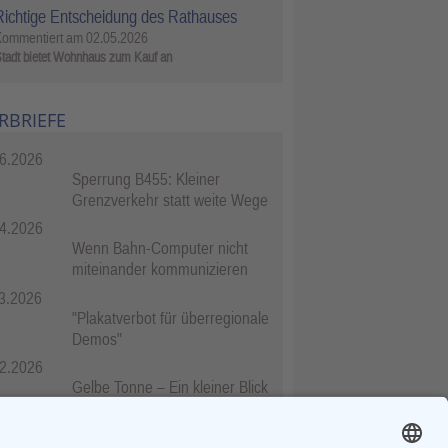
Richtige Entscheidung des Rathauses
Kommentiert am
02.05.2026
tadt bietet Wohnhaus zum Kauf an
RBRIEFE
6.2026
Sperrung B455: Kleiner
Grenzverkehr statt weite Wege
4.2026
Wenn Bahn-Computer nicht
miteinander kommunizieren
3.2026
"Plakatverbot für überregionale
Demos"
2.2026
Gelbe Tonne – Ein kleiner Blick
über den Tellerand
2.2026