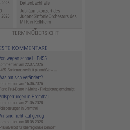
Dattenbachhalle
8.2026
0
Jubiläumskonzert des
JugendSinfonieOrchesters des
8.2026
MTK in Kelkheim
TERMINÜBERSICHT
ESTE KOMMENTARE
Von wegen schnell - B455
Kommentiert am
22.07.2026
455: Sanierung verläuft planmäßig – …
Was hat sich verändert?
Kommentiert am
15.06.2026
ierte Prüf-Demo in Mainz - Plakatierung genehmigt
Vollsperrungen in Bremthal
Kommentiert am
21.05.2026
ollsperrungen in Bremthal
ir sind nicht laut genug
Kommentiert am
08.05.2026
Plakatverbot für überregionale Demos"