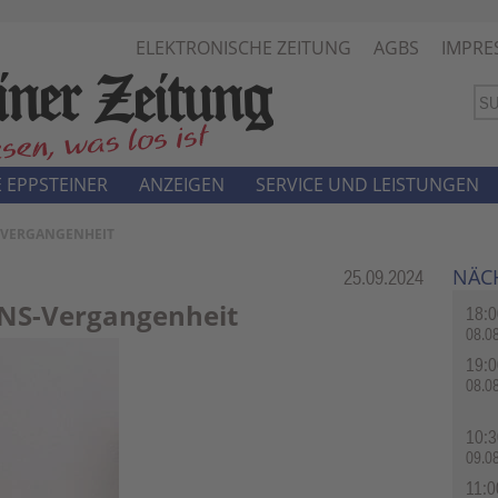
ELEKTRONISCHE ZEITUNG
AGBS
IMPRE
 EPPSTEINER
ANZEIGEN
SERVICE UND LEISTUNGEN
-VERGANGENHEIT
NÄC
Rubrik:
25.09.2024
 NS-Vergangenheit
18:0
08.0
19:0
08.0
10:3
09.0
11:0