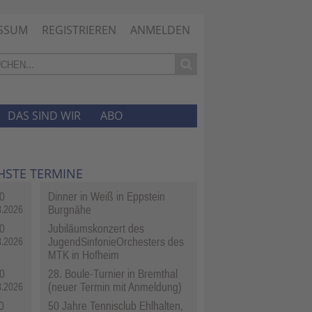
SSUM
REGISTRIEREN
ANMELDEN
DAS SIND WIR
ABO
HSTE TERMINE
0
Dinner in Weiß in Eppstein
Burgnähe
8.2026
0
Jubiläumskonzert des
JugendSinfonieOrchesters des
8.2026
MTK in Hofheim
0
28. Boule-Turnier in Bremthal
(neuer Termin mit Anmeldung)
8.2026
0
50 Jahre Tennisclub Ehlhalten,