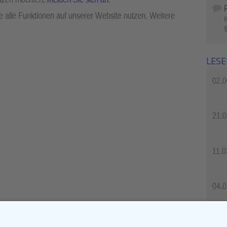
 alle Funktionen auf unserer Website nutzen. Weitere
S
LESE
02.0
21.0
11.0
04.0
04.0