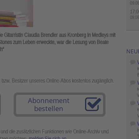
09.0
17:0
09.0
 Gitarristin Claudia Brendler aus Kronberg in Medleys mit
 Stones zum Leben erweckte, war die Lesung von Beate
h“
NEU
B
g bzw. Besitzer unseres Online-Abos kostenlos zugänglich.
V
Abonnement
bestellen
V
W
 und die zusätzlichen Funktionen wie Online-Archiv und
"
utzen möchten,
melden Sie sich an
.