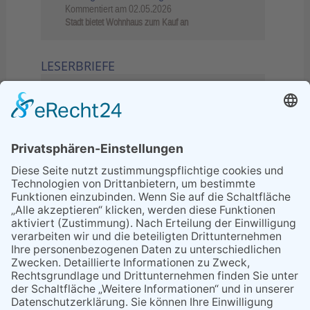
Kommentiert am
02.05.2026
Stadt bietet Wohnhaus zum Kauf an
LESERBRIEFE
02.06.2026
Sperrung B455: Kleiner
Grenzverkehr statt weite Wege
21.04.2026
Wenn Bahn-Computer nicht
miteinander kommunizieren
11.03.2026
"Plakatverbot für überregionale
Demos"
04.02.2026
Gelbe Tonne – Ein kleiner Blick
über den Tellerand
04.02.2026
Plastikersparnis durch Nutzung