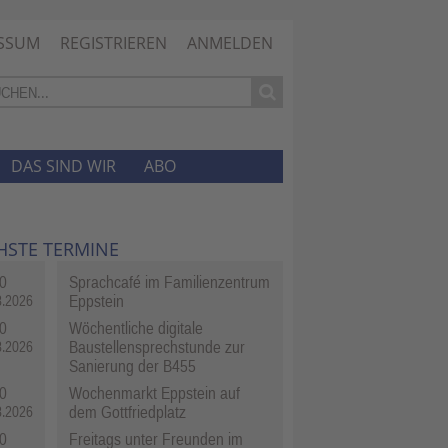
SSUM
REGISTRIEREN
ANMELDEN
DAS SIND WIR
ABO
HSTE TERMINE
0
Sprachcafé im Familienzentrum
Eppstein
8.2026
0
Wöchentliche digitale
Baustellensprechstunde zur
8.2026
Sanierung der B455
0
Wochenmarkt Eppstein auf
dem Gottfriedplatz
8.2026
0
Freitags unter Freunden im