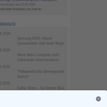
Kommentiert am
02.05.2026
tadt bietet Wohnhaus zum Kauf an
RBRIEFE
6.2026
Sperrung B455: Kleiner
Grenzverkehr statt weite Wege
4.2026
Wenn Bahn-Computer nicht
miteinander kommunizieren
3.2026
"Plakatverbot für überregionale
Demos"
2.2026
Gelbe Tonne – Ein kleiner Blick
über den Tellerand
2.2026
Plastikersparnis durch Nutzung