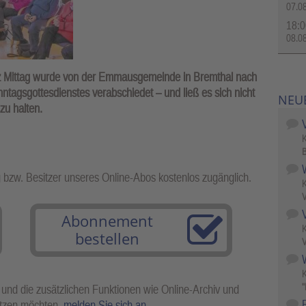
07.0
18:0
08.0
itz Mittag wurde von der Emmausgemeinde in Bremthal nach
tagsgottesdienstes verabschiedet – und ließ es sich nicht
NEU
zu halten.
B
g bzw. Besitzer unseres Online-Abos kostenlos zugänglich.
V
Abonnement
bestellen
V
W
"
 und die zusätzlichen Funktionen wie Online-Archiv und
utzen möchten,
melden Sie sich an
.