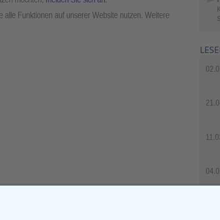
 alle Funktionen auf unserer Website nutzen. Weitere
S
LESE
02.0
21.0
11.0
04.0
04.0