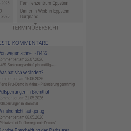
Familienzentrum Eppstein
8.2026
0
Dinner in Weiß in Eppstein
Burgnähe
8.2026
TERMINÜBERSICHT
ESTE KOMMENTARE
Von wegen schnell - B455
Kommentiert am
22.07.2026
455: Sanierung verläuft planmäßig – …
Was hat sich verändert?
Kommentiert am
15.06.2026
ierte Prüf-Demo in Mainz - Plakatierung genehmigt
Vollsperrungen in Bremthal
Kommentiert am
21.05.2026
ollsperrungen in Bremthal
ir sind nicht laut genug
Kommentiert am
08.05.2026
Plakatverbot für überregionale Demos"
Richtige Entscheidung des Rathauses