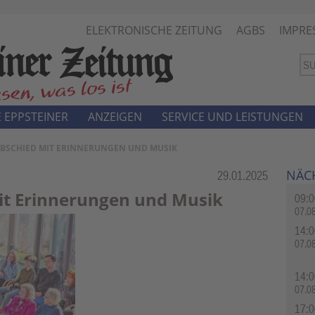
ELEKTRONISCHE ZEITUNG
AGBS
IMPRE
 EPPSTEINER
ANZEIGEN
SERVICE UND LEISTUNGEN
ABSCHIED MIT ERINNERUNGEN UND MUSIK
NÄC
Rubrik:
29.01.2025
it Erinnerungen und Musik
09:0
07.0
14:0
07.0
14:0
07.0
17:0