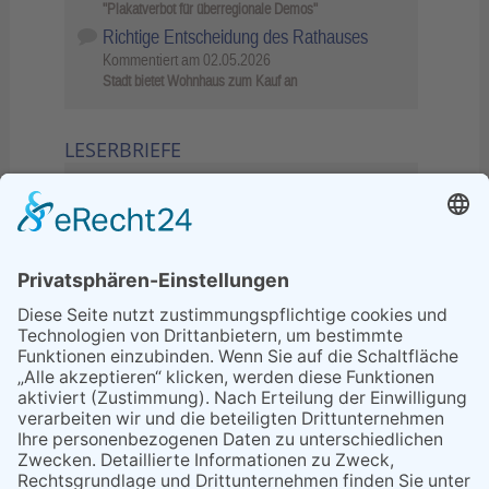
"Plakatverbot für überregionale Demos"
Richtige Entscheidung des Rathauses
Kommentiert am
02.05.2026
Stadt bietet Wohnhaus zum Kauf an
LESERBRIEFE
02.06.2026
Sperrung B455: Kleiner
Grenzverkehr statt weite Wege
21.04.2026
Wenn Bahn-Computer nicht
miteinander kommunizieren
11.03.2026
"Plakatverbot für überregionale
Demos"
04.02.2026
Gelbe Tonne – Ein kleiner Blick
über den Tellerand