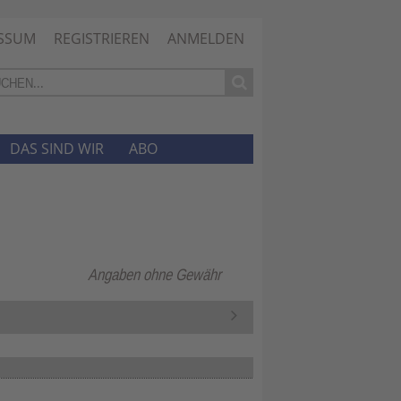
SSUM
REGISTRIEREN
ANMELDEN
DAS SIND WIR
ABO
Angaben ohne Gewähr
N
ä
c
h
s
t