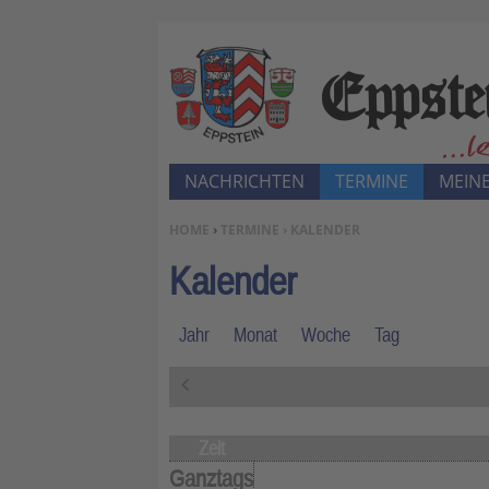
NACHRICHTEN
TERMINE
MEINE
SIE BEFINDEN SICH HIER:
HOME
›
TERMINE › KALENDER
Kalender
Jahr
Monat
Woche
Tag
«
V
o
r
Zeit
h
Ganztags
e