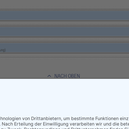
ung)
NACH OBEN
lle Rechte vorbehalten - Eppsteiner Zeitung Druck- und Verlags-Gmb
Powered by
native:media
.