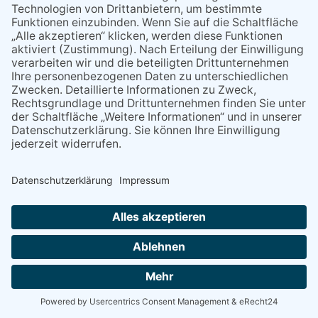
14:00
14:00
Digitallotsen in Eppstein (mit Anmeldung)
20:00
20:00
Konzert: Hippies & Cowboys aus Nashville in der Wunderbar
Eppstein
NACH OBEN
Alle Rechte vorbehalten - Eppsteiner Zeitung Druck- und Verlags-
GmbH
Powered by
native:media
.