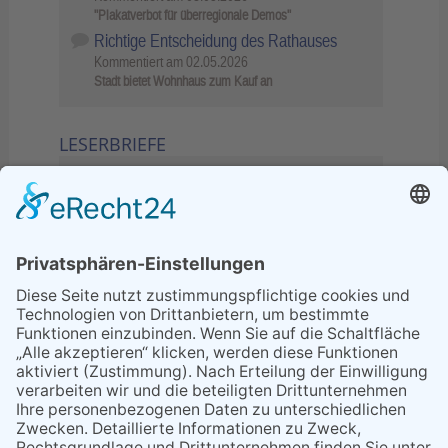
"Plakatverbot für überregionale Demos"
Richtige Entscheidung des Rathauses
Kommentiert am
02.05.2026
Stadt bietet Wohnhaus zum Kauf an
LESERBRIEFE
02.06.2026
Sperrung B455: Kleiner
Grenzverkehr statt weite Wege
21.04.2026
Wenn Bahn-Computer nicht
miteinander kommunizieren
11.03.2026
"Plakatverbot für überregionale
Demos"
04.02.2026
Gelbe Tonne – Ein kleiner Blick
über den Tellerand