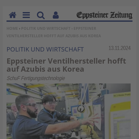
H
M
Su
Be
SIE BEFINDEN SICH HIER:
HOME
›
POLITIK UND WIRTSCHAFT
› EPPSTEINER
o
en
ch
nu
VENTILHERSTELLER HOFFT AUF AZUBIS AUS KOREA
m
u
en
tz
e
erf
Rubrik:
13.11.2024
POLITIK UND WIRTSCHAFT
un
Eppsteiner Ventilhersteller hofft
kti
auf Azubis aus Korea
on
en
SchuF Fertigungstechnologie