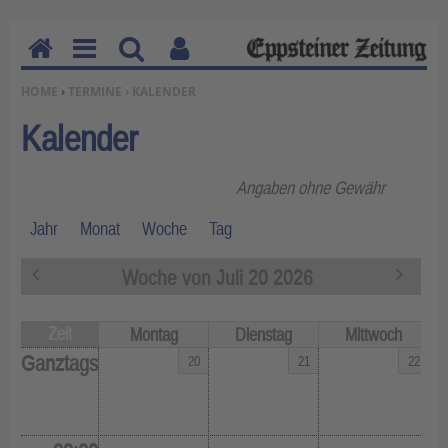
H
M
Su
Be
SIE BEFINDEN SICH HIER:
HOME
›
TERMINE › KALENDER
o
en
ch
nu
m
u
en
tz
Kalender
e
erf
un
Angaben ohne Gewähr
kti
on
Jahr
Monat
Woche
Tag
en
«
N
Woche von Juli 20 2026
V
ä
o
c
r
h
Zeit
Montag
Dienstag
Mittwoch
h
s
e
t
Ganztags
20
21
22
r
e
i
»
g
e