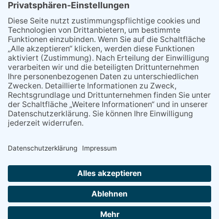
09:00
09:00
Sprachcafé im Familienzentrum Eppstein
14:00
14:00
Wochenmarkt Eppstein auf dem Gottfriedplatz
17:00
17:00
Weinstand der Feuerwehr Niederjosbach
17:00
Freitags unter Freunden im Familienzentrum Eppstein
19:00
19:00
Vernissage: Glasgestaltung und Malerei im Kunstkaufhaus
Kelkheim
NACH OBEN
Alle Rechte vorbehalten - Eppsteiner Zeitung Druck- und Verlags-
GmbH