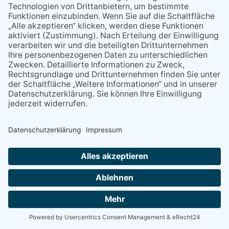
Handarbeitskreis im Familienzentrum Eppstein
16:30
Spielerunde im Familienzentrum Eppstein
16:30
Offene Sprechzeit im Familienzentrum
NACH OBEN
Alle Rechte vorbehalten - Eppsteiner Zeitung Druck- und Verlags-
GmbH
Powered by
native:media
.