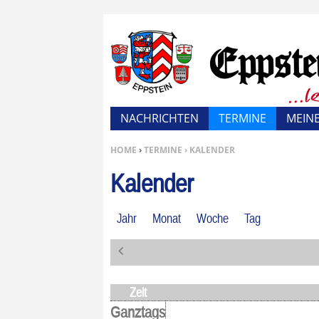
NACHRICHTEN
TERMINE
MEINE
SIE BEFINDEN SICH HIER:
HOME
›
TERMINE › KALENDER
Kalender
Jahr
Monat
Woche
Tag
«
V
o
r
Zeit
h
Ganztags
e