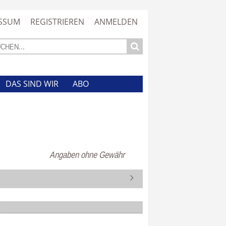
SSUM
REGISTRIEREN
ANMELDEN
DAS SIND WIR
ABO
Angaben ohne Gewähr
N
ä
c
h
s
t