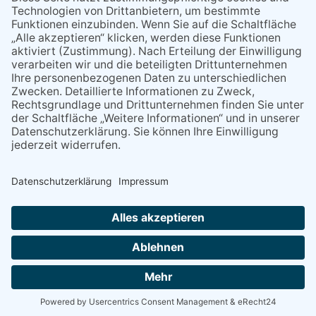
10:00
10:30
Besuch im Museum Judengasse Frankfurt der
Talkirchengemeinde (mit Anmeldung)
14:00
14:00
Wöchentliche digitale Baustellensprechstunde zur Sanierung
der B455
14:00
Wochenmarkt Eppstein auf dem Gottfriedplatz
17:00
17:00
Freitags unter Freunden im Familienzentrum Eppstein
NACH OBEN
Alle Rechte vorbehalten - Eppsteiner Zeitung Druck- und Verlags-
GmbH
Powered by
native:media
.