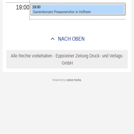
19:00
19:00
Gartenkonzert Posaunenchor in Hofheim
NACH OBEN
Alle Rechte vorbehalten - Eppsteiner Zeitung Druck- und Verlags-
GmbH
Powered by
native:media
.