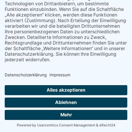
10:00
10:00
RepairCafé in Eppstein
11:00
11:00
Piraten Sommerfest der Kita Margaretha Bremthal
19:00
19:00
Eppstein Session mit Anna Pancaldi
NACH OBEN
Alle Rechte vorbehalten - Eppsteiner Zeitung Druck- und Verlags-
GmbH
Powered by
native:media
.