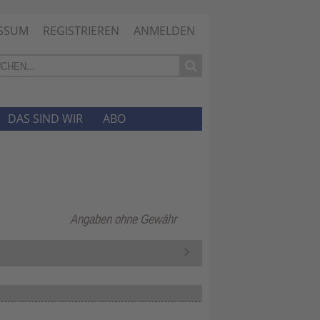
SSUM
REGISTRIEREN
ANMELDEN
DAS SIND WIR
ABO
Angaben ohne Gewähr
N
ä
c
h
s
t