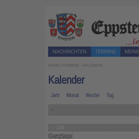
NACHRICHTEN
TERMINE
MEINE
SIE BEFINDEN SICH HIER:
HOME
›
TERMINE › KALENDER
Kalender
Jahr
Monat
Woche
Tag
«
V
o
r
Zeit
h
Ganztags
e