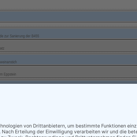
nde zur Sanierung der B455
atz
weinanstich
um Eppstein
NACH OBEN
lle Rechte vorbehalten - Eppsteiner Zeitung Druck- und Verlags-Gmb