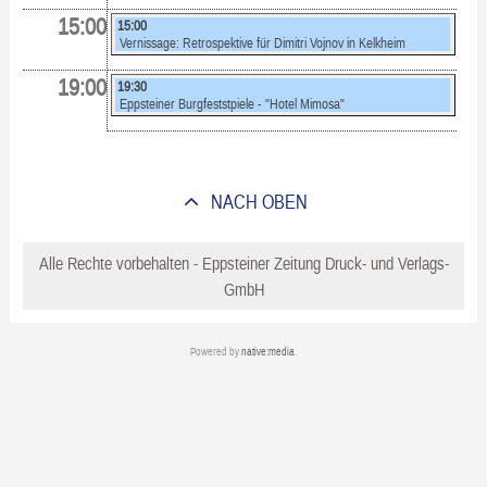
15:00
15:00
Vernissage: Retrospektive für Dimitri Vojnov in Kelkheim
19:00
19:30
Eppsteiner Burgfeststpiele - "Hotel Mimosa"
NACH OBEN
Alle Rechte vorbehalten - Eppsteiner Zeitung Druck- und Verlags-
GmbH
Powered by
native:media
.